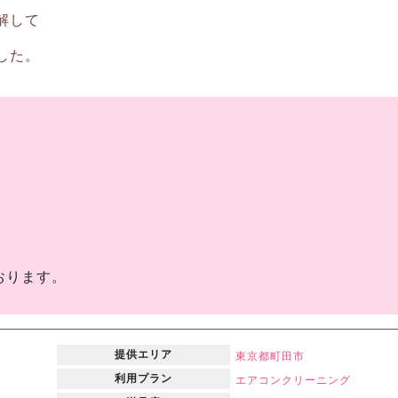
解して
した。
。
おります。
提供エリア
東京都
町田市
利用プラン
エアコンクリーニング