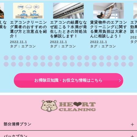
えな
エアコンクリーニン
エアコンの結露なな
賃貸物件のエアコン
エ
策を
グ業者のおすすめの
ぜ起こる？水滴が発
クリーニングに関す
効
選び方と注意点を紹
生したときの対処法
る費用負担は大家さ
説
介！
を解説します！
んに相談しよう！
202
タグ
2022.11.1
2022.11.1
2022.11.1
タグ : エアコン
タグ : エアコン
タグ : エアコン
お掃除豆知識・お役立ち情報はこちら
部分清掃プラン
パックプラン