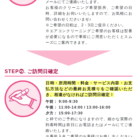
メールにてご連絡いたします。
お客様のクリーニング希望箇所、ご希望の日
時、詳細をお伺いいたしますので、お気軽にお
問い合わせくださいませ♪
※ご希望の日程は、2・3日ご提示ください。
※エアコンクリーニングご希望のお客様は型番
が必要になるので事前にご用意いただくとスム
ーズにご案内できます。
STEP②. ご訪問日確定
日時・所用時間・料金・サービス内容・お支
払方法などの最終お見積りをご確認いただ
き、相違がなければご訪問日確定！
午前： 9:00-9:30
午後： 11:00-14:00 / 13:00-16:00
夕方： 15:00-17:30
と枠でのご予約になりますので、細かな実際の
到着時間は前日にお電話またはメールにてご連
絡いたします。
※事前入金ご希望のお客様はお申し出ください