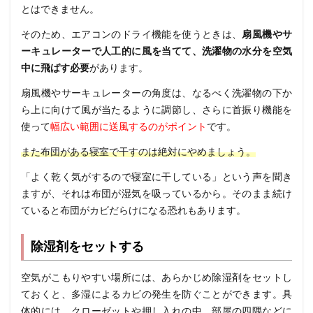
とはできません。
そのため、エアコンのドライ機能を使うときは、
扇風機やサ
ーキュレーターで人工的に風を当てて、洗濯物の水分を空気
中に飛ばす必要
があります。
扇風機やサーキュレーターの角度は、なるべく洗濯物の下か
ら上に向けて風が当たるように調節し、さらに首振り機能を
使って
幅広い範囲に送風するのがポイント
です。
また布団がある寝室で干すのは絶対にやめましょう。
「よく乾く気がするので寝室に干している」という声を聞き
ますが、それは布団が湿気を吸っているから。そのまま続け
ていると布団がカビだらけになる恐れもあります。
除湿剤をセットする
空気がこもりやすい場所には、あらかじめ除湿剤をセットし
ておくと、多湿によるカビの発生を防ぐことができます。具
体的には、クローゼットや押し入れの中、部屋の四隅などに