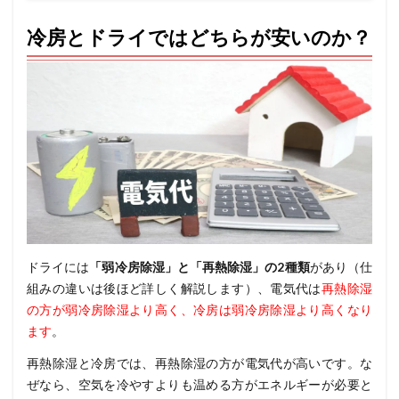
冷房とドライではどちらが安いのか？
ドライには
「弱冷房除湿」と「再熱除湿」の2種類
があり（仕
組みの違いは後ほど詳しく解説します）、電気代は
再熱除湿
の方が弱冷房除湿より高く
、
冷房は弱冷房除湿より高くなり
ます
。
再熱除湿と冷房では、再熱除湿の方が電気代が高いです。な
ぜなら、空気を冷やすよりも温める方がエネルギーが必要と