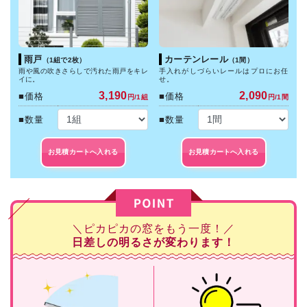
雨戸
カーテンレール
（1組で2枚）
（1間）
雨や風の吹きさらしで汚れた雨戸をキレ
手入れがしづらいレールはプロにお任
イに。
せ。
3,190
2,090
■価格
■価格
円/1組
円/1間
■数量
■数量
お見積カートへ入れる
お見積カートへ入れる
＼ピカピカの窓をもう一度！／
日差しの明るさが変わります！