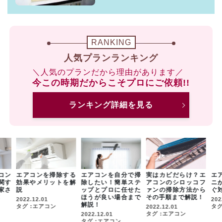
RANKING
人気プランランキング
＼人気のプランだから理由があります／
今この時期だからこそプロにご依頼!!
ランキング詳細を見る
コン
エアコンを掃除する
エアコンを自分で掃
実はカビだらけ？エ
エ
関す
効果やメリットを解
除したい！簡単ステ
アコンのシロッコフ
ニ
家さ
説
ップとプロに任せた
ァンの掃除方法から
ぐ
！
ほうが良い場合まで
その手順まで解説！
2022.12.01
202
解説！
タグ :エアコン
タグ
2022.12.01
タグ :エアコン
2022.12.01
タグ :エアコン