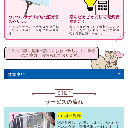
ついついサボりがちな窓ガラ
窓をピカピカにして電気代
スやサッシ
節約に！
くもったガラスや土ボコリで汚れ
窓をピカピカにして気持ちのいい
る窓ガラスやサッシをプロがお掃
日差しを取り入れて、余計な電気
除！
代も節約に繋がります。
ご注文の際に是非一読の方お願い致します。皆様
のご協力、お待ちしております。
注意事項
STEP
サービスの流れ
網戸洗浄
01.
網戸を外し、水洗いします。汚れがひ
どい場合は、専用洗剤をつけ洗浄しま