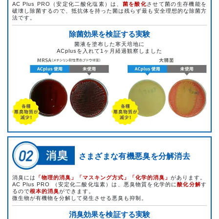
AC Plus PRO（安定化二酸化塩素）は、
菌を酸化
させて菌の生存機能を
破壊し除菌するので、抵抗体を持った菌は残らず最も安全理想的な除菌方
法です。
除菌効果を検証する実験
菌液を塗布した寒天培地に
ACplusを入れて1ヶ月経過観察しました
さまざまな有機悪臭を分解消去
消臭には
「物理的消臭」「マスキング方式」「化学的消臭」
があります。
AC Plus PRO （安定化二酸化塩素）は、悪臭物質を化学的に
酸化分解
す
るので
根本的消臭
ができます。
微生物が有機物を分解して発生させる悪臭も抑制。
消臭効果を検証する実験