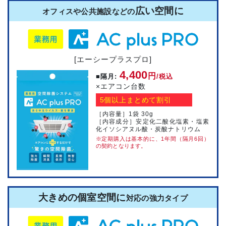
広い空間に
オフィスや公共施設などの
[エーシープラスプロ]
4,400
円
■隔月:
/税込
×エアコン台数
5個以上まとめて割引
［内容量］1袋 30g
［内容成分］安定化二酸化塩素・塩素
化イソシアヌル酸・炭酸ナトリウム
※定期購入は基本的に、1年間（隔月6回）
の契約となります。
大きめの個室空間に
対応の強力タイプ