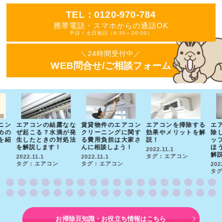
TEL：0120-970-784
携帯電話・スマホからの通話OK
平日 / 土日祝日（9:30～20:00）
＼24時間受付中／
WEB問合せ/ご相談フォーム
ニン
エアコンの結露なな
賃貸物件のエアコン
エアコンを掃除する
エ
めの
ぜ起こる？水滴が発
クリーニングに関す
効果やメリットを解
除
を紹
生したときの対処法
る費用負担は大家さ
説！
ッ
を解説します！
んに相談しよう！
ほ
2022.11.1
解
タグ : エアコン
2022.11.1
2022.11.1
タグ : エアコン
タグ : エアコン
202
タグ
お掃除豆知識・お役立ち情報はこちら