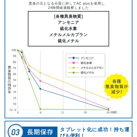
悪臭の元となる分質に対してAC plusを使用し、
24時間経過観察しました
[各種異臭物質]
アンモニア
硫化水素
メチルメルカプラン
硫化メチル
タブレット化に成功！持ち運
びも便利！