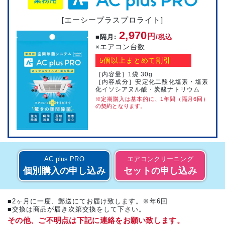
[エーシープラスプロライト]
2,970
円
■隔月:
/税込
×エアコン台数
5個以上まとめて割引
［内容量］1袋 30g
［内容成分］安定化二酸化塩素・塩素
化イソシアヌル酸・炭酸ナトリウム
※定期購入は基本的に、1年間（隔月6回）
の契約となります。
AC plus PRO
エアコンクリーニング
個別購入の申し込み
セットの申し込み
■2ヶ月に一度、郵送にてお届け致します。※年6回
■交換は商品が届き次第交換をして下さい。
その他、ご不明点は下記に連絡をお願い致します。