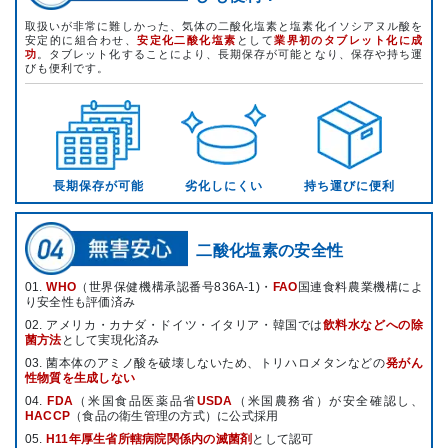
取扱いが非常に難しかった、気体の二酸化塩素と塩素化イソシアヌル酸を
安定的に組合わせ、
安定化二酸化塩素
として
業界初のタブレット化に成
功
。タブレット化することにより、長期保存が可能となり、保存や持ち運
びも便利です。
長期保存が可能
劣化しにくい
持ち運びに便利
二酸化塩素の安全性
01.
WHO
（世界保健機構承認番号836A-1)・
FAO
国連食料農業機構によ
り安全性も評価済み
02. アメリカ・カナダ・ドイツ・イタリア・韓国では
飲料水などへの除
菌方法
として実現化済み
03. 菌本体のアミノ酸を破壊しないため、トリハロメタンなどの
発がん
性物質を生成しない
04.
FDA
（米国食品医薬品省
USDA
（米国農務省）が安全確認し、
HACCP
（食品の衛生管理の方式）に公式採用
05.
H11年厚生省所轄病院関係内の滅菌剤
として認可