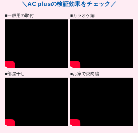
＼AC plusの検証効果をチェック／
■一般用の取付
■カラオケ編
■部屋干し
■お家で焼肉編