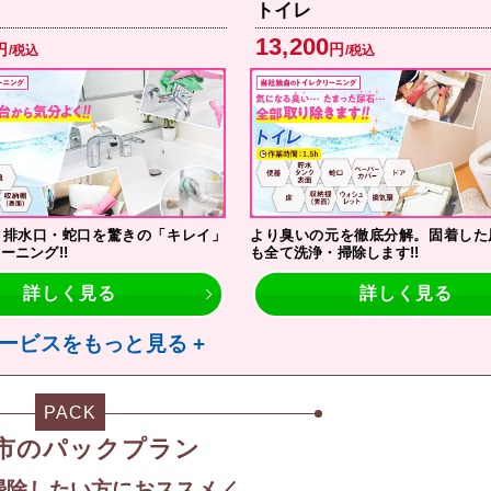
トイレ
13,200
円
円
/税込
/税込
・排水口・蛇口を驚きの「キレイ」
より臭いの元を徹底分解。固着した
ーニング!!
も全て洗浄・掃除します!!
詳しく見る
詳しく見る
ービスをもっと見る +
PACK
市のパックプラン
掃除したい方におススメ／