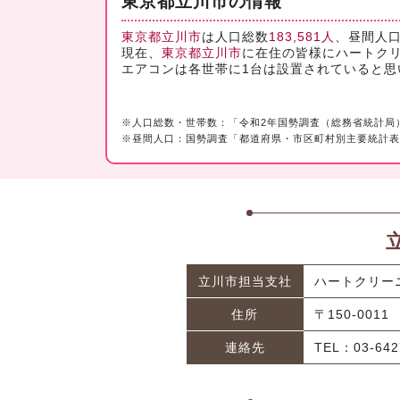
東京都立川市の情報
東京都立川市
は人口総数
183,581人
、昼間人口
現在、
東京都立川市
に在住の皆様にハートク
エアコンは各世帯に1台は設置されていると
※人口総数・世帯数：「令和2年国勢調査（総務省統計局
※昼間人口：国勢調査「都道府県・市区町村別主要統計表
立川市担当支社
ハートクリー
住所
〒150-001
連絡先
TEL：03-642