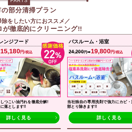
PARTS
市の部分清掃プラン
掃除をしたい方におススメ／
ロが徹底的にクリーニング!!
レンジフード
バスルーム・浴室
15,180
19,800
24,200
円
円
➡
➡
/税込
円
/税込
しつこい油汚れを徹底分解!
当社独自の専用洗剤で強力にカビ・
に落とします!!
部とり除きます!!
詳しく見る
詳しく見る