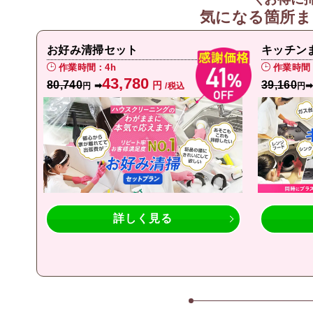
気になる箇所ま
お好み清掃セット
キッチン
作業時間：4h
作業時間
43,780
80,740
39,160
円
➡
円
/税込
円
詳しく見る