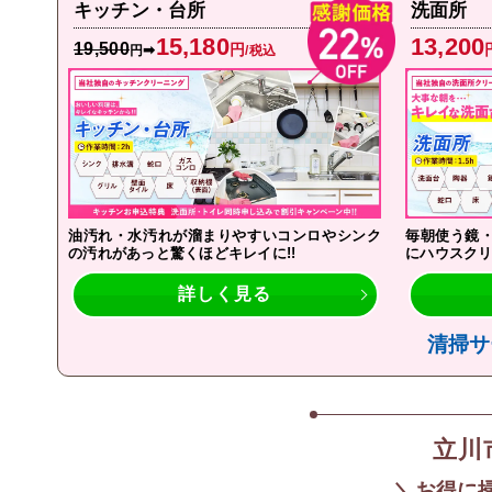
キッチン・台所
洗面所
15,180
13,200
19,500
円
➡
円
/税込
油汚れ・水汚れが溜まりやすいコンロやシンク
毎朝使う鏡
の汚れがあっと驚くほどキレイに!!
にハウスクリ
詳しく見る
清掃サ
立川
＼お得に