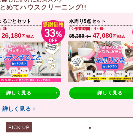
とめてハウスクリーニング!!
まるごとセット
水周り5点セット
：3h
作業時間：4～6h
26,180
47,080
85,360
円
円
➡
➡
/税込
円
/税込
詳しく見る
詳しく見る
詳しく見る +
PICK UP