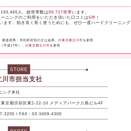
193,465人、総世帯数は
89,727世帯
います。
リーニングのご利用をいただき頂いた口コミは
5件
！
思います。効き良く長く使うためにも、ぜひ一度ハードクリーニング
）都道府県・市区町村別の主な結果」の
東京都立川市
を参照
（平成17年）」の
東京都立川市
を参照
STORE
立川市担当支社
ニング本社
1 東京都渋谷区東2-22-10 メディアパーク八島ビル4F
7-3205 / FAX：03-3409-4300