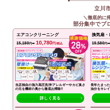
立川
＼徹底的に
部分集中で
プ
エアコンクリーニング
換気扇・
10,780
15,180
19,580
円
➡
円
/税込
円
当店独自の強力高圧洗浄!アレルギーやカビ臭さ
長年たまった
の元を機材の奥から徹底お掃除!!
油分をキレイ
詳しく見る