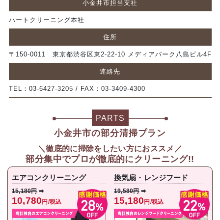
小金井市担当支社
ハートクリーニング本社
住所
〒150-0011 東京都渋谷区東2-22-10 メディアパーク八島ビル4F
連絡先
TEL：03-6427-3205 / FAX：03-3409-4300
PARTS
小金井市の部分清掃プラン
＼徹底的に掃除をしたい方におススメ／
部分集中で
プロが徹底的にクリーニング!!
エアコンクリーニング
換気扇・レンジフード
15,180円
➡
19,580円
➡
10,780
15,180
円/税込
円/税込