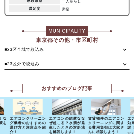
家族形態
一人暮らし
満足度
満足
MUNICIPALITY
東京都その他・市区町村
■23区全域で絞込み
■23区外で絞込み
おすすめのブログ記事
えな
エアコンクリーニン
エアコンの結露なな
賃貸物件のエアコン
エ
策を
グ業者のおすすめの
ぜ起こる？水滴が発
クリーニングに関す
効
選び方と注意点を紹
生したときの対処法
る費用負担は大家さ
説
介！
を解説します！
んに相談しよう！
202