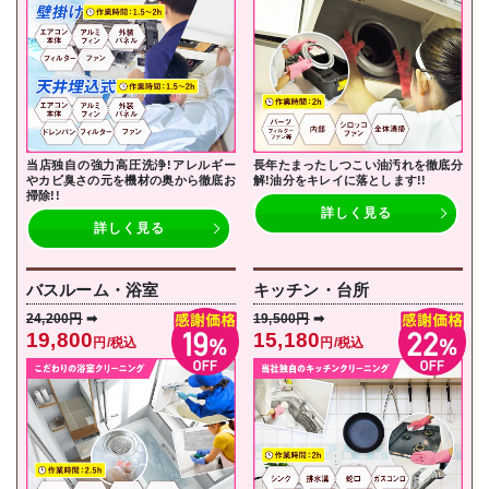
当店独自の強力高圧洗浄!アレルギー
長年たまったしつこい油汚れを徹底分
やカビ臭さの元を機材の奥から徹底お
解!油分をキレイに落とし
ます!!
掃除!!
詳しく見る
詳しく見る
バスルーム・浴室
キッチン・台所
24,200円
➡
19,500円
➡
19,800
15,180
円/税込
円/税込