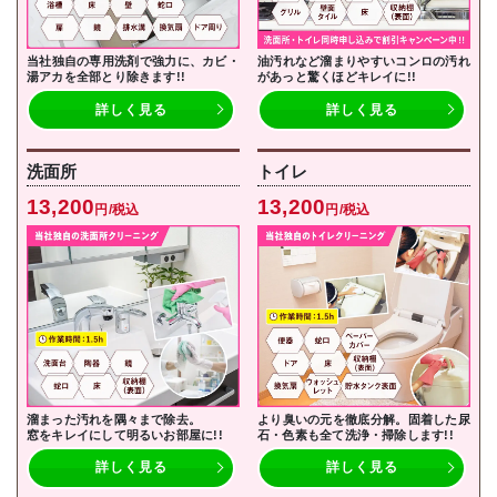
当社独自の専用洗剤で強力に、カビ・
油汚れなど溜まりやすいコンロの汚れ
湯アカを全部とり除きます!!
があっと驚くほどキレイに!!
詳しく見る
詳しく見る
洗面所
トイレ
13,200
13,200
円/税込
円/税込
溜まった汚れを隅々まで除去。
より臭いの元を徹底分解。固着した尿
窓をキレイにして明るいお部屋に!!
石・色素も全て洗浄・掃除します!!
詳しく見る
詳しく見る