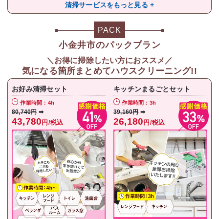
清掃サービスをもっと見る +
PACK
小金井市のパックプラン
＼お得に掃除したい方におススメ／
気になる箇所まとめてハウスクリーニング!!
お好み清掃セット
キッチンまるごとセット
作業時間：4h
作業時間：3h
80,740円
➡
39,160円
➡
43,780
26,180
円/税込
円/税込