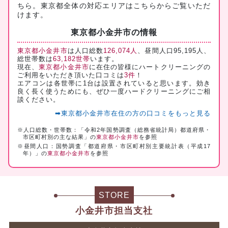
ちら
。東京都全体の対応エリアは
こちら
からご覧いただ
けます。
東京都小金井市の情報
東京都小金井市
は人口総数
126,074人
、昼間人口95,195人、
総世帯数は
63,182世帯
います。
現在、
東京都小金井市
に在住の皆様にハートクリーニングの
ご利用をいただき頂いた口コミは
3件
！
エアコンは各世帯に1台は設置されていると思います。効き
良く長く使うためにも、ぜひ一度ハードクリーニングにご相
談ください。
➡東京都小金井市在住の方の口コミをもっと見る
※人口総数・世帯数：「令和2年国勢調査（総務省統計局）都道府県・
市区町村別の主な結果」の
東京都小金井市
を参照
※昼間人口：国勢調査「都道府県・市区町村別主要統計表（平成17
年）」の
東京都小金井市
を参照
STORE
小金井市担当支社