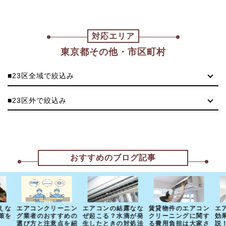
対応エリア
東京都その他・市区町村
■23区全域で絞込み
■23区外で絞込み
おすすめのブログ記事
えな
エアコンクリーニン
エアコンの結露なな
賃貸物件のエアコン
エ
策を
グ業者のおすすめの
ぜ起こる？水滴が発
クリーニングに関す
効
選び方と注意点を紹
生したときの対処法
る費用負担は大家さ
説