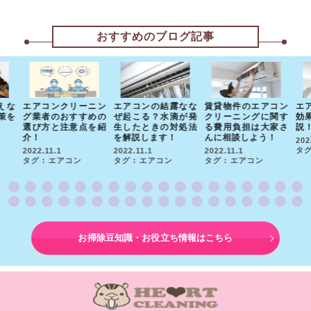
おすすめのブログ記事
えな
エアコンクリーニン
エアコンの結露なな
賃貸物件のエアコン
エ
策を
グ業者のおすすめの
ぜ起こる？水滴が発
クリーニングに関す
効
選び方と注意点を紹
生したときの対処法
る費用負担は大家さ
説
介！
を解説します！
んに相談しよう！
202
タグ
2022.11.1
2022.11.1
2022.11.1
タグ : エアコン
タグ : エアコン
タグ : エアコン
お掃除豆知識・お役立ち情報はこちら