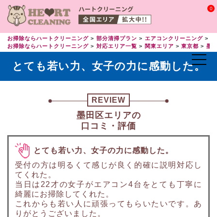
0
お掃除ならハートクリーニング
部分清掃プラン
エアコンクリーニング
エ
お掃除ならハートクリーニング
対応エリア一覧
関東エリア
東京都
墨
とても若い力、女子の力に感動した。
REVIEW
墨田区エリアの
口コミ・評価
とても若い力、女子の力に感動した。
受付の方は明るくて感じが良く的確に説明対応し
てくれた。
当日は22才の女子がエアコン4台をとても丁寧に
綺麗にお掃除してくれた。
これからも若い人に頑張ってもらいたいです。あ
りがとうございました。