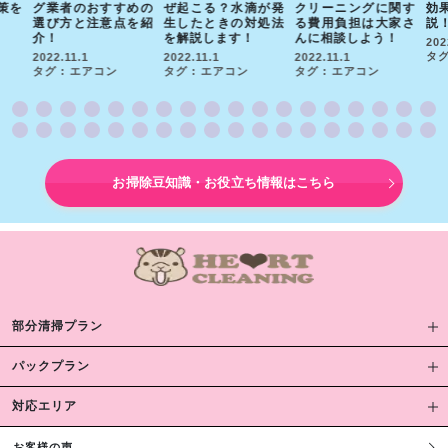
策を
グ業者のおすすめの
ぜ起こる？水滴が発
クリーニングに関す
効
選び方と注意点を紹
生したときの対処法
る費用負担は大家さ
説
介！
を解説します！
んに相談しよう！
202
タグ
2022.11.1
2022.11.1
2022.11.1
タグ : エアコン
タグ : エアコン
タグ : エアコン
お掃除豆知識・お役立ち情報はこちら
部分清掃プラン
パックプラン
対応エリア
お客様の声