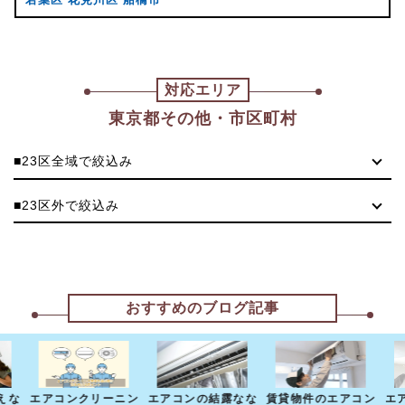
対応エリア
東京都その他・市区町村
■23区全域で絞込み
■23区外で絞込み
おすすめのブログ記事
えな
エアコンクリーニン
エアコンの結露なな
賃貸物件のエアコン
エ