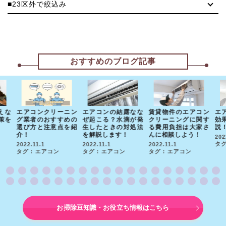
■23区外で絞込み
おすすめのブログ記事
えな
エアコンクリーニン
エアコンの結露なな
賃貸物件のエアコン
エ
策を
グ業者のおすすめの
ぜ起こる？水滴が発
クリーニングに関す
効
選び方と注意点を紹
生したときの対処法
る費用負担は大家さ
説
介！
を解説します！
んに相談しよう！
202
タグ
2022.11.1
2022.11.1
2022.11.1
タグ : エアコン
タグ : エアコン
タグ : エアコン
お掃除豆知識・お役立ち情報はこちら