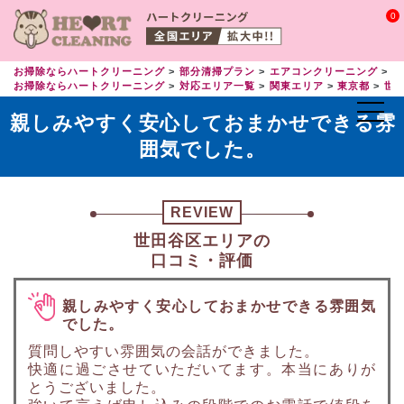
0
お掃除ならハートクリーニング
部分清掃プラン
エアコンクリーニング
エ
お掃除ならハートクリーニング
対応エリア一覧
関東エリア
東京都
世
親しみやすく安心しておまかせできる雰
囲気でした。
REVIEW
世田谷区エリアの
口コミ・評価
親しみやすく安心しておまかせできる雰囲気
でした。
質問しやすい雰囲気の会話ができました。
快適に過ごさせていただいてます。本当にありが
とうございました。