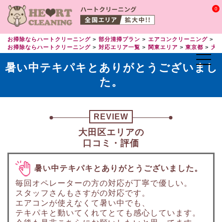
0
お掃除ならハートクリーニング
部分清掃プラン
エアコンクリーニング
エ
お掃除ならハートクリーニング
対応エリア一覧
関東エリア
東京都
大
暑い中テキパキとありがとうございまし
た。
REVIEW
大田区エリアの
口コミ・評価
暑い中テキパキとありがとうございました。
毎回オペレーターの方の対応が丁寧で優しい。
スタッフさんもさすがの対応です。
エアコンが使えなくて暑い中でも、
テキパキと動いてくれてとても感心しています。