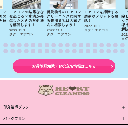
ニン
エアコンの結露なな
賃貸物件のエアコン
エアコンを掃除する
エ
めの
ぜ起こる？水滴が発
クリーニングに関す
効果やメリットを解
除
を紹
生したときの対処法
る費用負担は大家さ
説！
ッ
を解説します！
んに相談しよう！
ほ
2022.11.1
解
タグ : エアコン
2022.11.1
2022.11.1
タグ : エアコン
タグ : エアコン
202
タグ
お掃除豆知識・お役立ち情報はこちら
部分清掃プラン
パックプラン