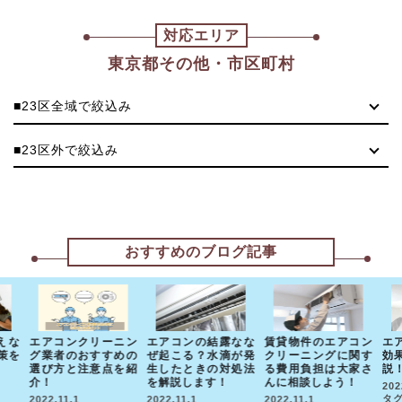
対応エリア
東京都その他・市区町村
■23区全域で絞込み
■23区外で絞込み
おすすめのブログ記事
えな
エアコンクリーニン
エアコンの結露なな
賃貸物件のエアコン
エ
策を
グ業者のおすすめの
ぜ起こる？水滴が発
クリーニングに関す
効
選び方と注意点を紹
生したときの対処法
る費用負担は大家さ
説
介！
を解説します！
んに相談しよう！
202
タグ
2022.11.1
2022.11.1
2022.11.1