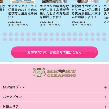
えな
エアコンクリーニン
エアコンの結露なな
賃貸物件のエアコン
エ
策を
グ業者のおすすめの
ぜ起こる？水滴が発
クリーニングに関す
効
選び方と注意点を紹
生したときの対処法
る費用負担は大家さ
説
介！
を解説します！
んに相談しよう！
202
タグ
2022.11.1
2022.11.1
2022.11.1
タグ : エアコン
タグ : エアコン
タグ : エアコン
お掃除豆知識・お役立ち情報はこちら
部分清掃プラン
パックプラン
対応エリア