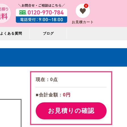
0
お見積カート
よくある質問
ブログ
現在：
0
点
■合計金額：
0円
お見積りの確認