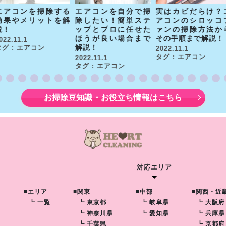
エアコンを掃除する
エアコンを自分で掃
実はカビだらけ？
効果やメリットを解
除したい！簡単ステ
アコンのシロッコ
説！
ップとプロに任せた
ァンの掃除方法か
ほうが良い場合まで
その手順まで解説！
022.11.1
解説！
タグ : エアコン
2022.11.1
タグ : エアコン
2022.11.1
タグ : エアコン
お掃除豆知識・お役立ち情報はこちら
対応エリア
■エリア
■関東
■中部
■関西・近
┗ 一覧
┗ 東京都
┗ 岐阜県
┗ 大阪府
┗ 神奈川県
┗ 愛知県
┗ 兵庫県
┗ 千葉県
┗ 京都府