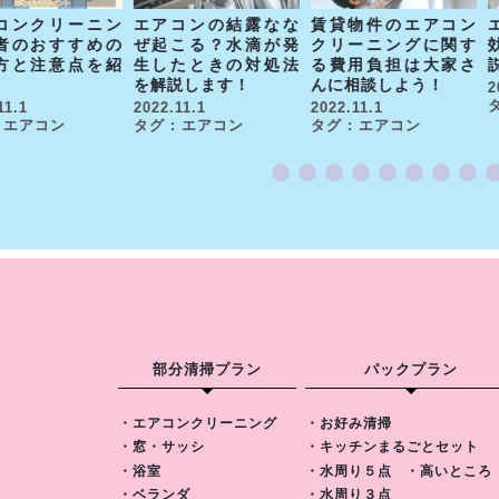
エアコンの結露なな
賃貸物件のエアコン
コンクリーニン
ぜ起こる？水滴が発
クリーニングに関す
者のおすすめの
生したときの対処法
る費用負担は大家さ
方と注意点を紹
を解説します！
んに相談しよう！
2
2022.11.1
2022.11.1
11.1
タグ : エアコン
タグ : エアコン
: エアコン
部分清掃プラン
パックプラン
・エアコンクリーニング
・お好み清掃
・窓・サッシ
・キッチンまるごとセット
・浴室
・水周り５点
・高いところ
・ベランダ
・水周り３点