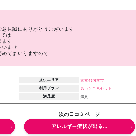
ご意見誠にありがとうございます。
しては
じます。
さいませ！
努めてまいりますので
提供エリア
東京都
国立市
利用プラン
高いところセット
満足度
満足
次の口コミページ
アレルギー症状が出る...