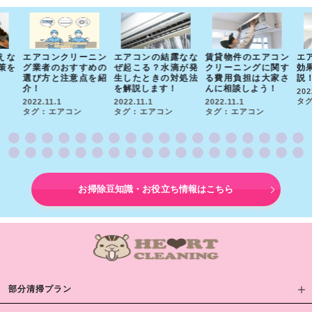
えな
エアコンクリーニン
エアコンの結露なな
賃貸物件のエアコン
エ
策を
グ業者のおすすめの
ぜ起こる？水滴が発
クリーニングに関す
効
選び方と注意点を紹
生したときの対処法
る費用負担は大家さ
説
介！
を解説します！
んに相談しよう！
202
タグ
2022.11.1
2022.11.1
2022.11.1
タグ : エアコン
タグ : エアコン
タグ : エアコン
お掃除豆知識・お役立ち情報はこちら
部分清掃プラン