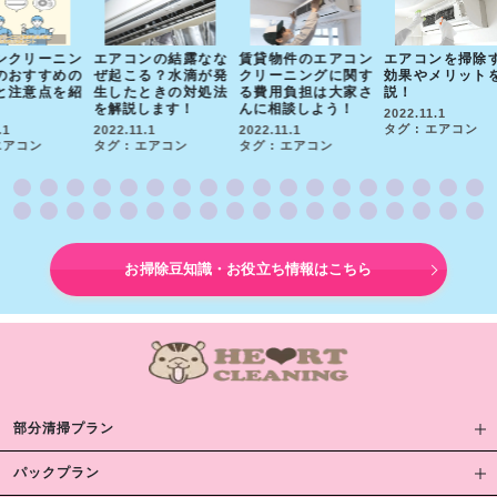
ーニン
エアコンの結露なな
賃貸物件のエアコン
エアコンを掃除する
エ
すめの
ぜ起こる？水滴が発
クリーニングに関す
効果やメリットを解
除
点を紹
生したときの対処法
る費用負担は大家さ
説！
ッ
を解説します！
んに相談しよう！
ほ
2022.11.1
解
タグ : エアコン
2022.11.1
2022.11.1
タグ : エアコン
タグ : エアコン
20
タ
お掃除豆知識・お役立ち情報はこちら
部分清掃プラン
パックプラン