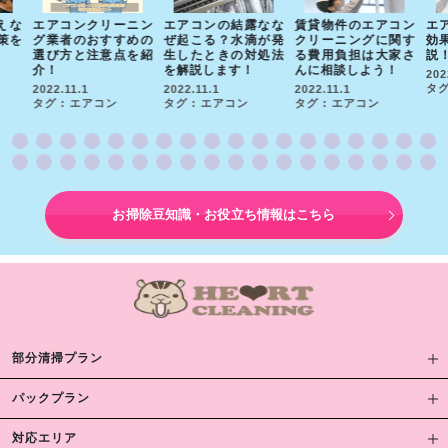
えな
エアコンクリーニン
エアコンの結露なな
賃貸物件のエアコン
エ
策を
グ業者のおすすめの
ぜ起こる？水滴が発
クリーニングに関す
効
選び方と注意点を紹
生したときの対処法
る費用負担は大家さ
説
介！
を解説します！
んに相談しよう！
202
タグ
2022.11.1
2022.11.1
2022.11.1
タグ : エアコン
タグ : エアコン
タグ : エアコン
お掃除豆知識・お役立ち情報はこちら
部分清掃プラン
パックプラン
対応エリア