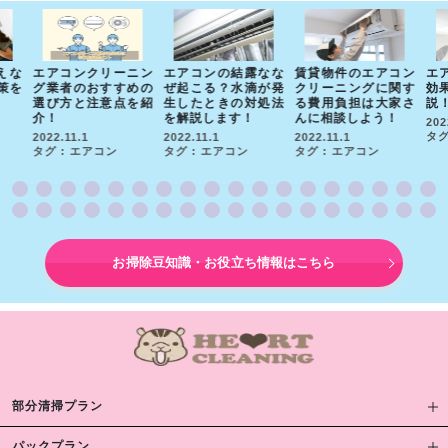
えな
エアコンクリーニン
エアコンの結露なな
賃貸物件のエアコン
エ
策を
グ業者のおすすめの
ぜ起こる？水滴が発
クリーニングに関す
効
選び方と注意点を紹
生したときの対処法
る費用負担は大家さ
説
介！
を解説します！
んに相談しよう！
202
タグ
2022.11.1
2022.11.1
2022.11.1
タグ : エアコン
タグ : エアコン
タグ : エアコン
お掃除豆知識・お役立ち情報はこちら
部分清掃プラン
パックプラン