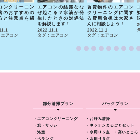
エアコンの結露なな
賃貸物件のエアコン
コンクリーニン
ぜ起こる？水滴が発
クリーニングに関す
者のおすすめの
生したときの対処法
る費用負担は大家さ
方と注意点を紹
を解説します！
んに相談しよう！
2
2022.11.1
2022.11.1
11.1
タグ : エアコン
タグ : エアコン
: エアコン
部分清掃プラン
パックプラン
・エアコンクリーニング
・お好み清掃
・窓・サッシ
・キッチンまるごとセット
・浴室
・水周り５点
・高いところ
・ベランダ
・水周り３点