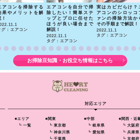
エアコンを掃除する
エアコンを自分で掃
実はカビだらけ？
効果やメリットを解
除したい！簡単ステ
アコンのシロッコ
説！
ップとプロに任せた
ァンの掃除方法か
ほうが良い場合まで
その手順まで解説！
022.11.1
解説！
タグ : エアコン
2022.11.1
タグ : エアコン
2022.11.1
タグ : エアコン
お掃除豆知識・お役立ち情報はこちら
対応エリア
■エリア
■関東
■中部
■関西・近
┗ 一覧
┗ 東京都
┗ 岐阜県
┗ 大阪府
┗ 神奈川県
┗ 愛知県
┗ 兵庫県
┗ 千葉県
┗ 京都府