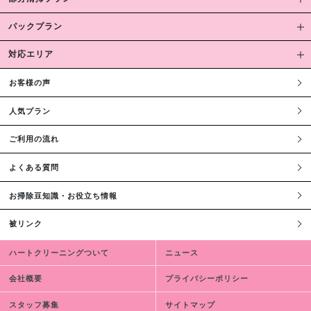
パックプラン
対応エリア
お客様の声
人気プラン
ご利用の流れ
よくある質問
お掃除豆知識・お役立ち情報
被リンク
ハートクリーニングついて
ニュース
会社概要
プライバシーポリシー
スタッフ募集
サイトマップ