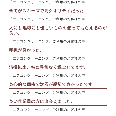
「エアコンクリーニング」ご利用のお客様の声
全てがスムーズで高クオリティだった
「エアコンクリーニング」ご利用のお客様の声
人にも地球にも優しいものを使ってもらえるのが
良い。
「エアコンクリーニング」ご利用のお客様の声
印象が良かった。
「エアコンクリーニング」ご利用のお客様の声
清掃以来、特に異常なく過ごせてます。
「エアコンクリーニング」ご利用のお客様の声
良心的な価格で対応が親切で良かったです。
「エアコンクリーニング」ご利用のお客様の声
良い作業員の方に出会えました。
「エアコンクリーニング」ご利用のお客様の声