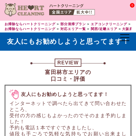
0
お掃除ならハートクリーニング
部分清掃プラン
エアコンクリーニング
エ
お掃除ならハートクリーニング
対応エリア一覧
関西/近畿エリア
大阪府
友人にもお勧めしようと思ってます！
REVIEW
富田林市エリアの
口コミ・評価
友人にもお勧めしようと思ってます！
インターネットで調べたら出てきて問い合わせた
ところ、
受付の方の感じもよかったのでそのまま予約しま
した！
予約も電話１本ですぐできましたし、
値段も手ごろで気軽な気持ちでお願い出来まし