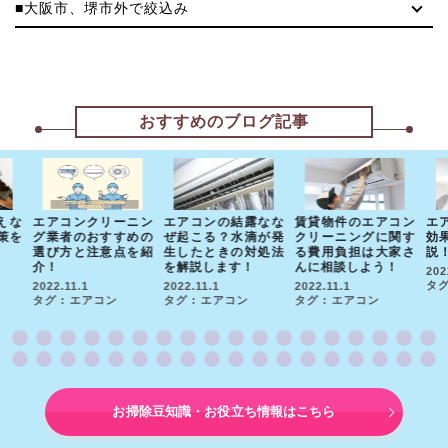
■大阪市、堺市外で絞込み
おすすめのブログ記事
えな
エアコンクリーニン
エアコンの結露なな
賃貸物件のエアコン
エ
策を
グ業者のおすすめの
ぜ起こる？水滴が発
クリーニングに関す
効
選び方と注意点を紹
生したときの対処法
る費用負担は大家さ
説
介！
を解説します！
んに相談しよう！
202
タグ
2022.11.1
2022.11.1
2022.11.1
タグ : エアコン
タグ : エアコン
タグ : エアコン
お掃除豆知識・お役立ち情報はこちら