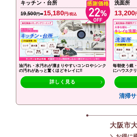
キッチン・台所
洗面所
15,180
13,200
19,500
円
➡
円
/税込
油汚れ・水汚れが溜まりやすいコンロやシンク
毎朝使う鏡
の汚れがあっと驚くほどキレイに!!
にハウスクリ
詳しく見る
清掃サ
大阪市
＼お得に