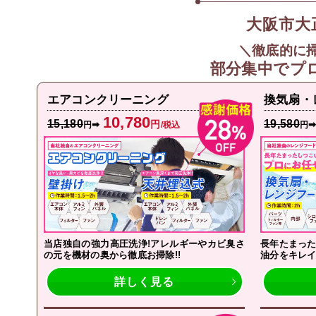
大阪市大
＼徹底的に
部分集中で
プ
エアコンクリーニング
換気扇・
10,780
15,180
19,580
円
➡
円
/税込
円
当店独自の強力高圧洗浄!アレルギーやカビ臭さ
長年たまった
の元を機材の奥から徹底お掃除!!
油分をキレイ
詳しく見る