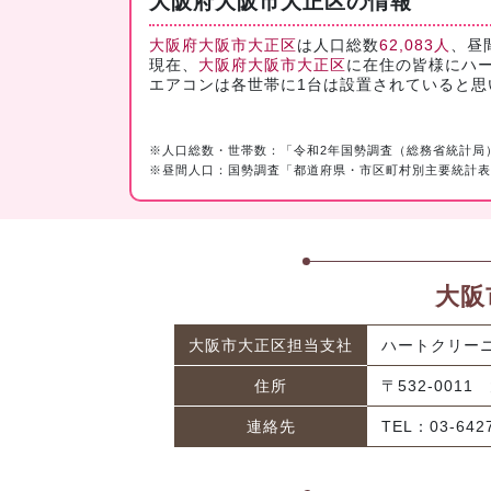
大阪府大阪市大正区の情報
大阪府大阪市大正区
は人口総数
62,083人
、昼
現在、
大阪府大阪市大正区
に在住の皆様にハ
エアコンは各世帯に1台は設置されていると
※人口総数・世帯数：「令和2年国勢調査（総務省統計局
※昼間人口：国勢調査「都道府県・市区町村別主要統計表
大阪
大阪市大正区担当支社
ハートクリー
住所
〒532-001
連絡先
TEL：03-6427