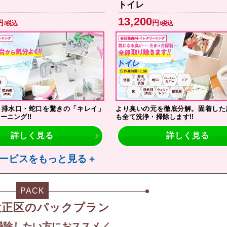
トイレ
13,200
円
円
/税込
/税込
・排水口・蛇口を驚きの「キレイ」
より臭いの元を徹底分解。固着した
ーニング!!
も全て洗浄・掃除します!!
詳しく見る
詳しく見る
ービスをもっと見る +
PACK
大正区のパックプラン
掃除したい方におススメ／