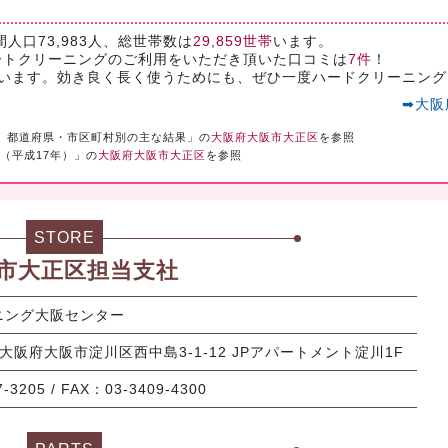
間人口73,983人、総世帯数は
29,859世帯
います。
ートクリーニングのご利用をいただき頂いた口コミは
7件
！
思います。効き良く長く使うためにも、ぜひ一度ハードクリーニング
➡大阪
）都道府県・市区町村別の主な結果」の
大阪府大阪市大正区
を参照
（平成17年）」の
大阪府大阪市大正区
を参照
STORE
市大正区担当支社
ニング大阪センター
1 大阪府大阪市淀川区西中島3-1-12 JPアパートメント淀川1F
-3205 / FAX：03-3409-4300