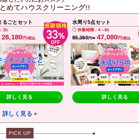
とめてハウスクリーニング!!
まるごとセット
水周り5点セット
：3h
作業時間：4～6h
26,180
47,080
85,360
円
円
➡
➡
/税込
円
/税込
詳しく見る
詳しく見る
詳しく見る +
PICK UP