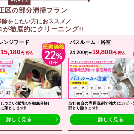
PARTS
正区の部分清掃プラン
掃除をしたい方におススメ／
ロが徹底的にクリーニング!!
レンジフード
バスルーム・浴室
15,180
19,800
24,200
円
円
➡
➡
/税込
円
/税込
しつこい油汚れを徹底分解!
当社独自の専用洗剤で強力にカビ・
に落とします!!
部とり除きます!!
詳しく見る
詳しく見る