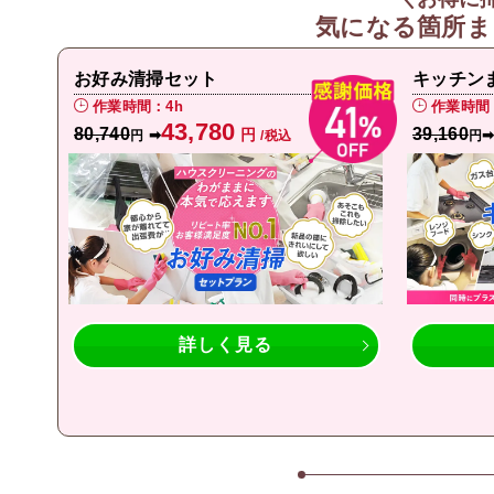
気になる箇所ま
お好み清掃セット
キッチン
作業時間：4h
作業時間
43,780
80,740
39,160
円
➡
円
/税込
円
詳しく見る