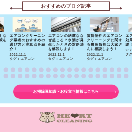
おすすめのブログ記事
えな
エアコンクリーニン
エアコンの結露なな
賃貸物件のエアコン
エ
策を
グ業者のおすすめの
ぜ起こる？水滴が発
クリーニングに関す
効
選び方と注意点を紹
生したときの対処法
る費用負担は大家さ
説
介！
を解説します！
んに相談しよう！
202
タグ
2022.11.1
2022.11.1
2022.11.1
タグ : エアコン
タグ : エアコン
タグ : エアコン
お掃除豆知識・お役立ち情報はこちら