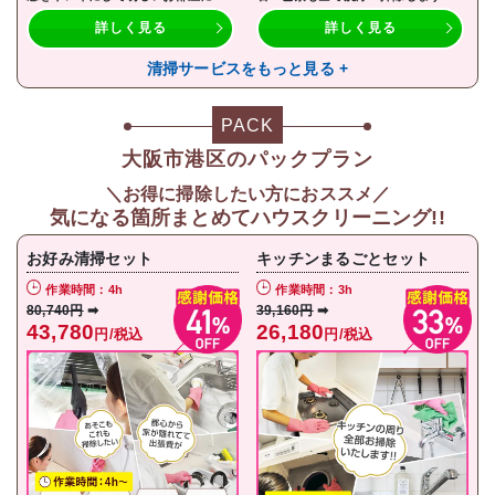
詳しく見る
詳しく見る
清掃サービスをもっと見る +
PACK
大阪市港区のパックプラン
＼お得に掃除したい方におススメ／
気になる箇所まとめてハウスクリーニング!!
お好み清掃セット
キッチンまるごとセット
作業時間：4h
作業時間：3h
80,740円
➡
39,160円
➡
43,780
26,180
円/税込
円/税込