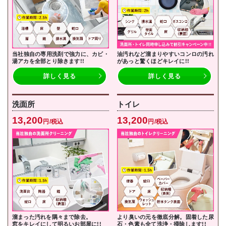
当社独自の専用洗剤で強力に、カビ・
油汚れなど溜まりやすいコンロの汚れ
湯アカを全部とり除きます!!
があっと驚くほどキレイに!!
詳しく見る
詳しく見る
洗面所
トイレ
13,200
13,200
円/税込
円/税込
溜まった汚れを隅々まで除去。
より臭いの元を徹底分解。固着した尿
窓をキレイにして明るいお部屋に!!
石・色素も全て洗浄・掃除します!!