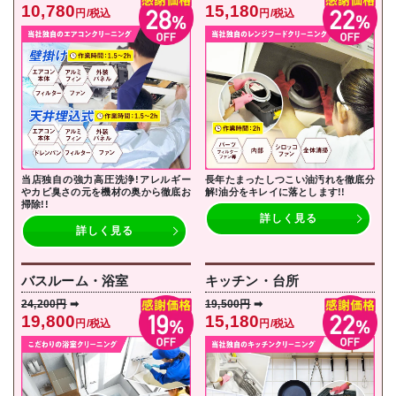
10,780
15,180
円/税込
円/税込
当店独自の強力高圧洗浄!アレルギー
長年たまったしつこい油汚れを徹底分
やカビ臭さの元を機材の奥から徹底お
解!油分をキレイに落とし
ます!!
掃除!!
詳しく見る
詳しく見る
バスルーム・浴室
キッチン・台所
24,200円
➡
19,500円
➡
19,800
15,180
円/税込
円/税込