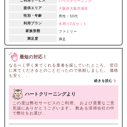
ご利用サービス
ハウスクリーニング
提供エリア
大阪府
大阪市港区
性別・年齢
男性・50代
利用プラン
水周り3点セット
家族形態
ファミリー
満足度
満足
最短の対応！
なるべく早く来てくれる業者を探していたところ、 翌日
に来てくださるとのことだったので依頼しました。 価格
も安く、...
続きを読む
ハートクリーニングより
この度は弊社サービスのご利用、 および貴重なご意
見誠にありがとうございます。 数ある清掃会社の中
で弊社をお選び...