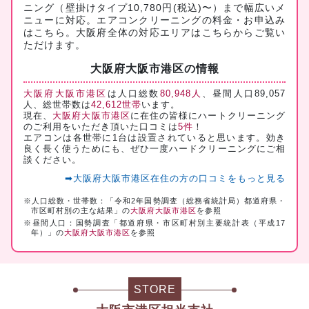
ニング（壁掛けタイプ10,780円(税込)〜）まで幅広いメ
ニューに対応。
エアコンクリーニングの料金・お申込み
はこちら
。大阪府全体の対応エリアは
こちら
からご覧い
ただけます。
大阪府大阪市港区の情報
大阪府大阪市港区
は人口総数
80,948人
、昼間人口89,057
人、総世帯数は
42,612世帯
います。
現在、
大阪府大阪市港区
に在住の皆様にハートクリーニング
のご利用をいただき頂いた口コミは
5件
！
エアコンは各世帯に1台は設置されていると思います。効き
良く長く使うためにも、ぜひ一度ハードクリーニングにご相
談ください。
➡大阪府大阪市港区在住の方の口コミをもっと見る
※人口総数・世帯数：「令和2年国勢調査（総務省統計局）都道府県・
市区町村別の主な結果」の
大阪府大阪市港区
を参照
※昼間人口：国勢調査「都道府県・市区町村別主要統計表（平成17
年）」の
大阪府大阪市港区
を参照
STORE