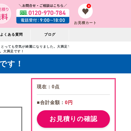
0
お見積カート
よくある質問
ブログ
とっても空気が綺麗になりました。大満足です！
。大満足です！
です！
現在：
0
点
■合計金額：
0円
お見積りの確認