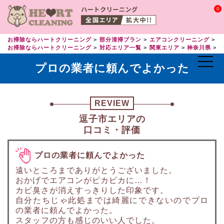
0
お掃除ならハートクリーニング
部分清掃プラン
エアコンクリーニング
エ
お掃除ならハートクリーニング
対応エリア一覧
関東エリア
神奈川県
プロの業者に頼んでよかった
REVIEW
逗子市エリアの
口コミ・評価
プロの業者に頼んでよかった
遠いところまでありがとうございました。
おかげでエアコンがピカピカに…！
カビ臭さが消えすっきりした印象です。
自分たちじゃ此処までは綺麗にできないのでプロ
の業者に頼んでよかった。
スタッフの方も感じのいい人でした。