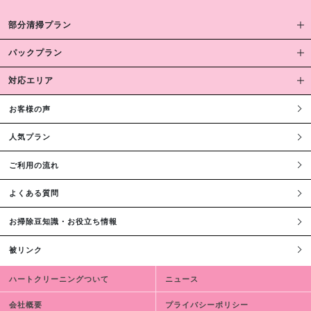
部分清掃プラン
パックプラン
対応エリア
お客様の声
人気プラン
ご利用の流れ
よくある質問
お掃除豆知識・お役立ち情報
被リンク
ハートクリーニングついて
ニュース
会社概要
プライバシーポリシー