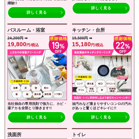
掃除!!
詳しく見る
詳しく見る
バスルーム・浴室
キッチン・台所
24,200円
➡
19,500円
➡
19,800
15,180
円/税込
円/税込
当社独自の専用洗剤で強力に、カビ・
油汚れなど溜まりやすいコンロの汚れ
湯アカを全部とり除きます!!
があっと驚くほどキレイに!!
詳しく見る
詳しく見る
洗面所
トイレ