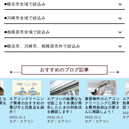
■横浜市全域で絞込み
■川崎市全域で絞込み
■相模原市全域で絞込み
■横浜市、川崎市、相模原市外で絞込み
おすすめのブログ記事
えな
エアコンクリーニン
エアコンの結露なな
賃貸物件のエアコン
エ
策を
グ業者のおすすめの
ぜ起こる？水滴が発
クリーニングに関す
効
選び方と注意点を紹
生したときの対処法
る費用負担は大家さ
説
介！
を解説します！
んに相談しよう！
202
タグ
2022.11.1
2022.11.1
2022.11.1
タグ : エアコン
タグ : エアコン
タグ : エアコン