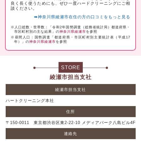
良く長く使うためにも、ぜひ一度ハードクリーニングにご相
談ください。
➡神奈川県綾瀬市在住の方の口コミをもっと見る
※人口総数・世帯数：「令和2年国勢調査（総務省統計局）都道府県・
市区町村別の主な結果」の
神奈川県綾瀬市
を参照
※昼間人口：国勢調査「都道府県・市区町村別主要統計表（平成17
年）」の
神奈川県綾瀬市
を参照
STORE
綾瀬市担当支社
綾瀬市担当支社
ハートクリーニング本社
住所
〒150-0011 東京都渋谷区東2-22-10 メディアパーク八島ビル4F
連絡先