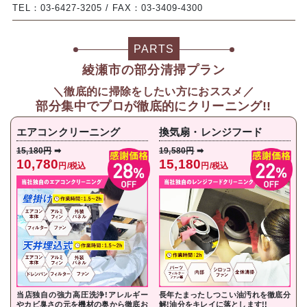
TEL：03-6427-3205 / FAX：03-3409-4300
PARTS
綾瀬市の部分清掃プラン
＼徹底的に掃除をしたい方におススメ／
部分集中で
プロが徹底的にクリーニング!!
エアコンクリーニング
換気扇・レンジフード
15,180円
➡
19,580円
➡
10,780
15,180
円/税込
円/税込
当店独自の強力高圧洗浄!アレルギー
長年たまったしつこい油汚れを徹底分
やカビ臭さの元を機材の奥から徹底お
解!油分をキレイに落とし
ます!!