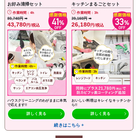
お好み清掃セット
キッチンまるごとセット
作業時間：4h
作業時間：3h
80,740円
➡
39,160円
➡
43,780
26,180
円/税込
円/税込
ハウスクリーニングのわがままに本気
おいしい料理はキレイなキッチンか
で応えます!!
ら!!
詳しく見る
詳しく見る
続きはこちら +