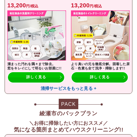
13,200
13,200
円/税込
円/税込
溜まった汚れを隅々まで除去。
より臭いの元を徹底分解。固着した尿
窓をキレイにして明るいお部屋に!!
石・色素も全て洗浄・掃除します!!
詳しく見る
詳しく見る
清掃サービスをもっと見る +
PACK
綾瀬市のパックプラン
＼お得に掃除したい方におススメ／
気になる箇所まとめてハウスクリーニング!!