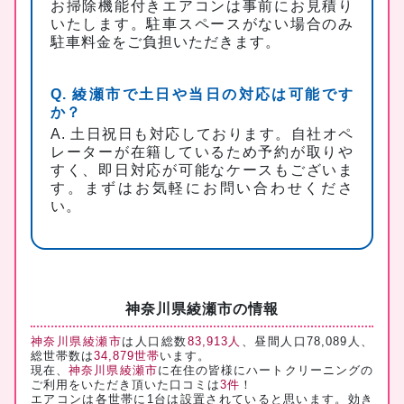
お掃除機能付きエアコンは事前にお見積り
いたします。駐車スペースがない場合のみ
駐車料金をご負担いただきます。
Q. 綾瀬市で土日や当日の対応は可能です
か？
A. 土日祝日も対応しております。自社オペ
レーターが在籍しているため予約が取りや
すく、即日対応が可能なケースもございま
す。まずはお気軽にお問い合わせくださ
い。
神奈川県綾瀬市の情報
神奈川県綾瀬市
は人口総数
83,913人
、昼間人口78,089人、
総世帯数は
34,879世帯
います。
現在、
神奈川県綾瀬市
に在住の皆様にハートクリーニングの
ご利用をいただき頂いた口コミは
3件
！
エアコンは各世帯に1台は設置されていると思います。効き