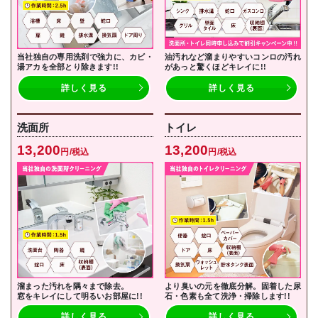
当社独自の専用洗剤で強力に、カビ・
油汚れなど溜まりやすいコンロの汚れ
湯アカを全部とり除きます!!
があっと驚くほどキレイに!!
詳しく見る
詳しく見る
洗面所
トイレ
13,200
13,200
円/税込
円/税込
溜まった汚れを隅々まで除去。
より臭いの元を徹底分解。固着した尿
窓をキレイにして明るいお部屋に!!
石・色素も全て洗浄・掃除します!!
詳しく見る
詳しく見る