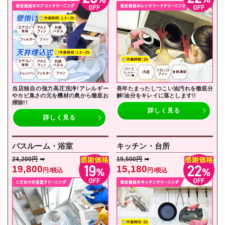
当店独自の強力高圧洗浄!アレルギー
長年たまったしつこい油汚れを徹底分
やカビ臭さの元を機材の奥から徹底お
解!油分をキレイに落とし
ます!!
掃除!!
詳しく見る
詳しく見る
バスルーム・浴室
キッチン・台所
24,200円
➡
19,500円
➡
19,800
15,180
円/税込
円/税込