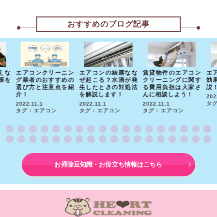
おすすめのブログ記事
えな
エアコンクリーニン
エアコンの結露なな
賃貸物件のエアコン
エ
策を
グ業者のおすすめの
ぜ起こる？水滴が発
クリーニングに関す
効
選び方と注意点を紹
生したときの対処法
る費用負担は大家さ
説
介！
を解説します！
んに相談しよう！
202
タグ
2022.11.1
2022.11.1
2022.11.1
タグ : エアコン
タグ : エアコン
タグ : エアコン
お掃除豆知識・お役立ち情報はこちら