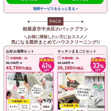
清掃サービスをもっと見る +
PACK
相模原市中央区のパックプラン
＼お得に掃除したい方におススメ／
気になる箇所まとめてハウスクリーニング!!
お好み清掃セット
キッチンまるごとセット
作業時間：4h
作業時間：3h
80,740円
➡
39,160円
➡
43,780
26,180
円/税込
円/税込