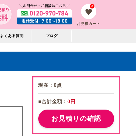
0
お見積カート
よくある質問
ブログ
現在：
0
点
■合計金額：
0円
お見積りの確認