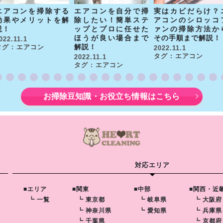
エアコンを掃除する
エアコンを自分で掃
実はカビだらけ？
効果やメリットを解
除したい！簡単ステ
アコンのシロッコ
説！
ップとプロに任せた
ァンの掃除方法か
ほうが良い場合まで
その手順まで解説！
022.11.1
解説！
タグ : エアコン
2022.11.1
タグ : エアコン
2022.11.1
タグ : エアコン
お掃除豆知識・お役立ち情報はこちら
対応エリア
■エリア
■関東
■中部
■関西・近
┗ 一覧
┗ 東京都
┗ 岐阜県
┗ 大阪府
┗ 神奈川県
┗ 愛知県
┗ 兵庫県
┗ 千葉県
┗ 京都府