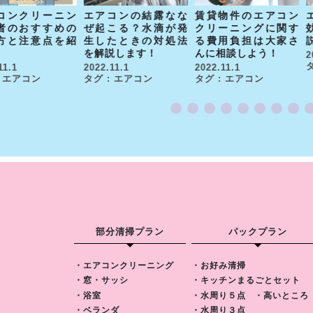
エアコンの結露なな
賃貸物件のエアコン
コンクリーニン
ぜ起こる？水滴が発
クリーニングに関す
者のおすすめの
生したときの対処法
る費用負担は大家さ
方と注意点を紹
を解説します！
んに相談しよう！
2
2022.11.1
2022.11.1
11.1
タグ : エアコン
タグ : エアコン
: エアコン
部分清掃プラン
パックプラン
・エアコンクリーニング
・お好み清掃
・窓・サッシ
・キッチンまるごとセット
・浴室
・水周り５点
・高いところ
・ベランダ
・水周り３点