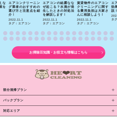
えな
エアコンクリーニン
エアコンの結露なな
賃貸物件のエアコン
エ
策を
グ業者のおすすめの
ぜ起こる？水滴が発
クリーニングに関す
効
選び方と注意点を紹
生したときの対処法
る費用負担は大家さ
説
介！
を解説します！
んに相談しよう！
202
タグ
2022.11.1
2022.11.1
2022.11.1
タグ : エアコン
タグ : エアコン
タグ : エアコン
お掃除豆知識・お役立ち情報はこちら
部分清掃プラン
パックプラン
対応エリア