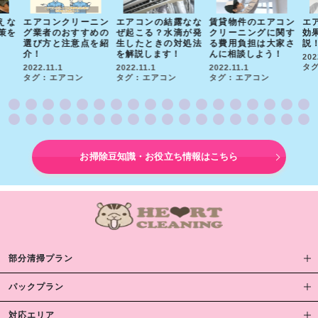
えな
エアコンクリーニン
エアコンの結露なな
賃貸物件のエアコン
エ
策を
グ業者のおすすめの
ぜ起こる？水滴が発
クリーニングに関す
効
選び方と注意点を紹
生したときの対処法
る費用負担は大家さ
説
介！
を解説します！
んに相談しよう！
202
タグ
2022.11.1
2022.11.1
2022.11.1
タグ : エアコン
タグ : エアコン
タグ : エアコン
お掃除豆知識・お役立ち情報はこちら
部分清掃プラン
パックプラン
対応エリア