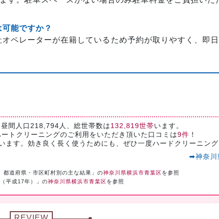
は可能ですか？
自社オペレーターが在籍しているため予約が取りやすく、即
昼間人口218,794人、総世帯数は
132,819世帯
います。
ハートクリーニングのご利用をいただき頂いた口コミは
9件
！
思います。効き良く長く使うためにも、ぜひ一度ハードクリーニング
➡神奈川
）都道府県・市区町村別の主な結果」の
神奈川県横浜市青葉区
を参照
（平成17年）」の
神奈川県横浜市青葉区
を参照
REVIEW