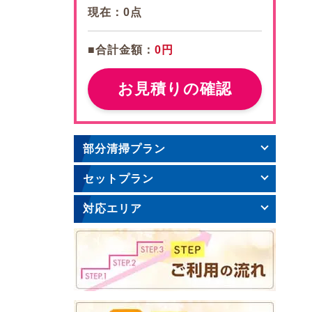
現在：
0
点
■合計金額：
0円
お見積りの確認
部分清掃プラン
セットプラン
対応エリア