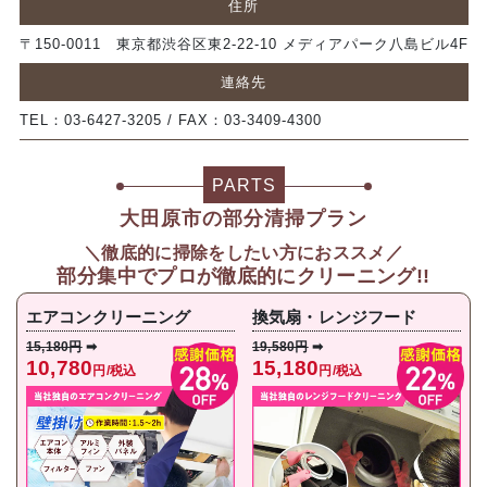
住所
〒150-0011 東京都渋谷区東2-22-10 メディアパーク八島ビル4F
連絡先
TEL：03-6427-3205 / FAX：03-3409-4300
PARTS
大田原市の部分清掃プラン
＼徹底的に掃除をしたい方におススメ／
部分集中で
プロが徹底的にクリーニング!!
エアコンクリーニング
換気扇・レンジフード
15,180円
➡
19,580円
➡
10,780
15,180
円/税込
円/税込