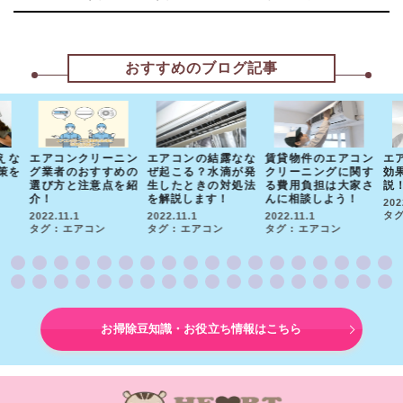
おすすめのブログ記事
えな
エアコンクリーニン
エアコンの結露なな
賃貸物件のエアコン
エ
策を
グ業者のおすすめの
ぜ起こる？水滴が発
クリーニングに関す
効
選び方と注意点を紹
生したときの対処法
る費用負担は大家さ
説
介！
を解説します！
んに相談しよう！
202
タグ
2022.11.1
2022.11.1
2022.11.1
タグ : エアコン
タグ : エアコン
タグ : エアコン
お掃除豆知識・お役立ち情報はこちら