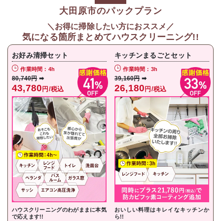
大田原市のパックプラン
＼お得に掃除したい方におススメ／
気になる箇所まとめてハウスクリーニング!!
お好み清掃セット
キッチンまるごとセット
作業時間：4h
作業時間：3h
80,740円
➡
39,160円
➡
43,780
26,180
円/税込
円/税込
ハウスクリーニングのわがままに本気
おいしい料理はキレイなキッチンか
で応えます!!
ら!!