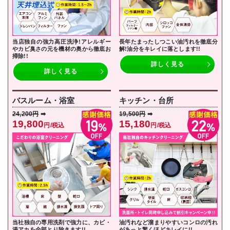
当店独自の強力高圧洗浄!アレルギー
長年たまったしつこい油汚れを徹底分
やカビ臭さの元を機材の奥から徹底お
解!油分をキレイに落とし
ます!!
掃除!!
詳しく見る
詳しく見る
バスルーム・浴室
キッチン・台所
24,200円
➡
19,500円
➡
19,800
15,180
円/税込
円/税込
当社独自の専用洗剤で強力に、カビ・
油汚れなど溜まりやすいコンロの汚れ
湯アカを全部とり除きます!!
があっと驚くほどキレイに!!