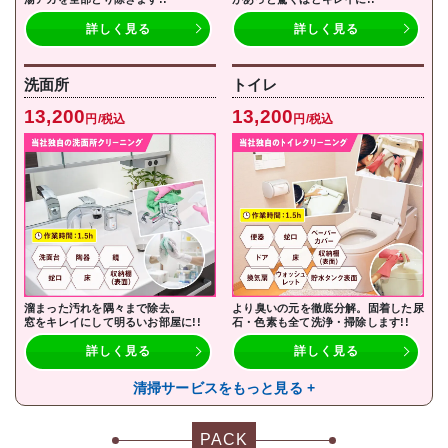
詳しく見る
詳しく見る
洗面所
トイレ
13,200
13,200
円/税込
円/税込
溜まった汚れを隅々まで除去。
より臭いの元を徹底分解。固着した尿
窓をキレイにして明るいお部屋に!!
石・色素も全て洗浄・掃除します!!
詳しく見る
詳しく見る
清掃サービスをもっと見る +
PACK