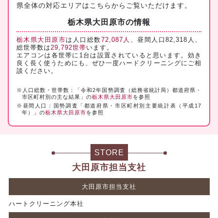
県全体の対応エリアは
こちら
からご覧いただけます。
栃木県大田原市の情報
栃木県大田原市
は人口総数
72,087人
、昼間人口82,318人、
総世帯数は
29,792世帯
います。
エアコンは各世帯に1台は設置されていると思います。効き
良く長く使うためにも、ぜひ一度ハードクリーニングにご相
談ください。
※人口総数・世帯数：「令和2年国勢調査（総務省統計局）都道府県・
市区町村別の主な結果」の
栃木県大田原市
を参照
※昼間人口：国勢調査「都道府県・市区町村別主要統計表（平成17
年）」の
栃木県大田原市
を参照
STORE
大田原市担当支社
大田原市担当支社
ハートクリーニング本社