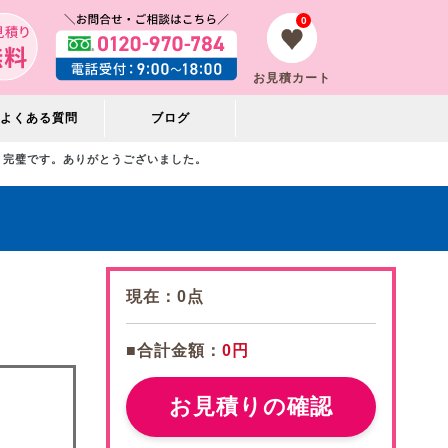
0
お見積カート
よくある質問
ブログ
完璧です。ありがとうございました。
。
現在：
0
点
■合計金額：
0円
お見積りの確認