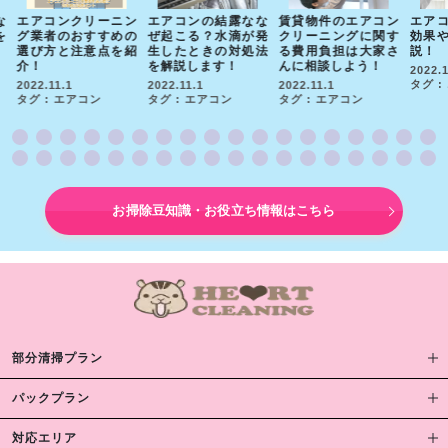
ニン
エアコンの結露なな
賃貸物件のエアコン
エアコンを掃除する
エ
めの
ぜ起こる？水滴が発
クリーニングに関す
効果やメリットを解
除
を紹
生したときの対処法
る費用負担は大家さ
説！
ッ
を解説します！
んに相談しよう！
ほ
2022.11.1
解
タグ : エアコン
2022.11.1
2022.11.1
タグ : エアコン
タグ : エアコン
202
タグ
お掃除豆知識・お役立ち情報はこちら
部分清掃プラン
パックプラン
対応エリア