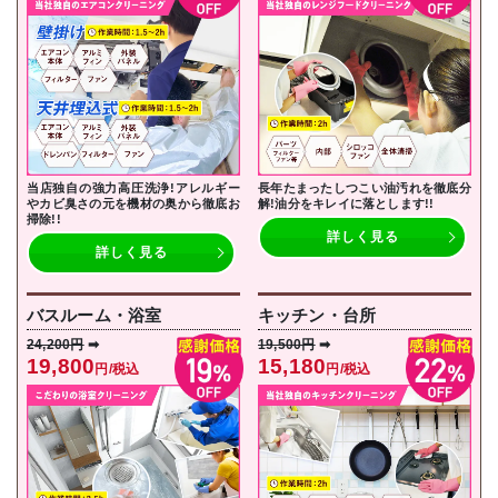
当店独自の強力高圧洗浄!アレルギー
長年たまったしつこい油汚れを徹底分
やカビ臭さの元を機材の奥から徹底お
解!油分をキレイに落とし
ます!!
掃除!!
詳しく見る
詳しく見る
バスルーム・浴室
キッチン・台所
24,200円
➡
19,500円
➡
19,800
15,180
円/税込
円/税込