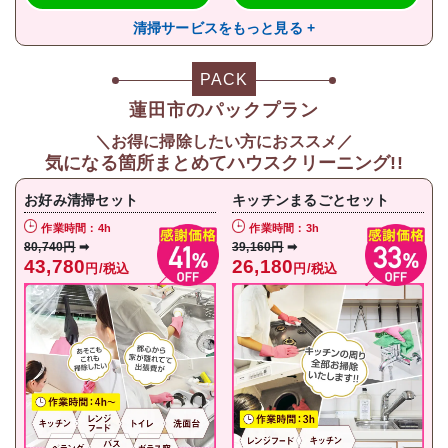
清掃サービスをもっと見る +
PACK
蓮田市のパックプラン
＼お得に掃除したい方におススメ／
気になる箇所まとめてハウスクリーニング!!
お好み清掃セット
キッチンまるごとセット
作業時間：4h
作業時間：3h
80,740円
➡
39,160円
➡
43,780
26,180
円/税込
円/税込