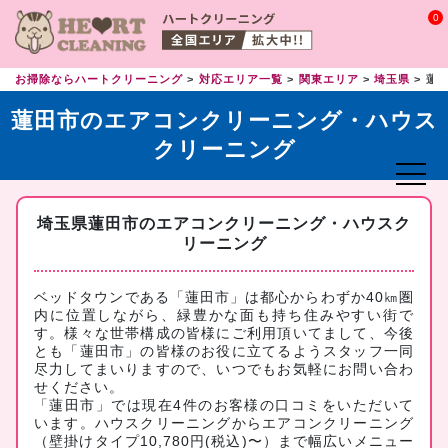
0
お掃除ならハートクリーニング
対応エリア一覧
関東エリア
埼玉県
蓮
蓮田市のエアコンクリーニング・ハウス
クリーニング
埼玉県蓮田市のエアコンクリーニング・ハウスク
リーニング
ベッドタウンである「蓮田市」は都心からわずか40㎞圏
内に位置しながら、緑豊かな面も持ち住みやすい街で
す。様々な世帯構成の皆様にご利用頂いてまして、今後
とも「蓮田市」の皆様のお役に立てるようスタッフ一同
尽力してまいりますので、いつでもお気軽にお問い合わ
せください。
「蓮田市」では現在4件のお客様の口コミをいただいて
います。ハウスクリーニングからエアコンクリーニング
（壁掛けタイプ10,780円(税込)〜）まで幅広いメニュー