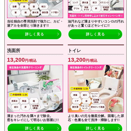
当社独自の専用洗剤で強力に、カビ・
油汚れなど溜まりやすいコンロの汚れ
湯アカを全部とり除きます!!
があっと驚くほどキレイに!!
詳しく見る
詳しく見る
洗面所
トイレ
13,200
13,200
円/税込
円/税込
溜まった汚れを隅々まで除去。
より臭いの元を徹底分解。固着した尿
窓をキレイにして明るいお部屋に!!
石・色素も全て洗浄・掃除します!!
詳しく見る
詳しく見る