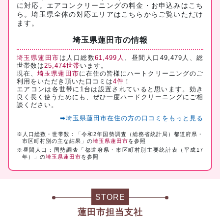
に対応。
エアコンクリーニングの料金・お申込みはこち
ら
。埼玉県全体の対応エリアは
こちら
からご覧いただけ
ます。
埼玉県蓮田市の情報
埼玉県蓮田市
は人口総数
61,499人
、昼間人口49,479人、総
世帯数は
25,474世帯
います。
現在、
埼玉県蓮田市
に在住の皆様にハートクリーニングのご
利用をいただき頂いた口コミは
4件
！
エアコンは各世帯に1台は設置されていると思います。効き
良く長く使うためにも、ぜひ一度ハードクリーニングにご相
談ください。
➡埼玉県蓮田市在住の方の口コミをもっと見る
※人口総数・世帯数：「令和2年国勢調査（総務省統計局）都道府県・
市区町村別の主な結果」の
埼玉県蓮田市
を参照
※昼間人口：国勢調査「都道府県・市区町村別主要統計表（平成17
年）」の
埼玉県蓮田市
を参照
STORE
蓮田市担当支社