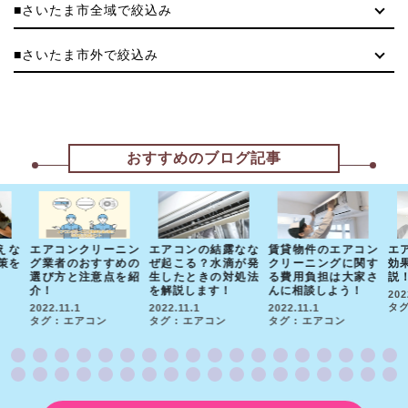
■さいたま市全域で絞込み
■さいたま市外で絞込み
おすすめのブログ記事
えな
エアコンクリーニン
エアコンの結露なな
賃貸物件のエアコン
エ
策を
グ業者のおすすめの
ぜ起こる？水滴が発
クリーニングに関す
効
選び方と注意点を紹
生したときの対処法
る費用負担は大家さ
説
介！
を解説します！
んに相談しよう！
202
タグ
2022.11.1
2022.11.1
2022.11.1
タグ : エアコン
タグ : エアコン
タグ : エアコン