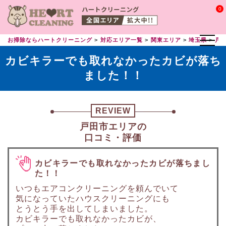
0
お掃除ならハートクリーニング
対応エリア一覧
関東エリア
埼玉県
戸
カビキラーでも取れなかったカビが落ち
ました！！
REVIEW
戸田市エリアの
口コミ・評価
カビキラーでも取れなかったカビが落ちまし
た！！
いつもエアコンクリーニングを頼んでいて
気になっていたハウスクリーニングにも
とうとう手を出してしまいました。
カビキラーでも取れなかったカビが、