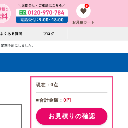
0
お見積カート
よくある質問
ブログ
定期予約にしました。
現在：
0
点
■合計金額：
0円
お見積りの確認