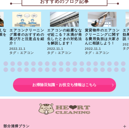
おすすめのブログ記事
えな
エアコンクリーニン
エアコンの結露なな
賃貸物件のエアコン
エ
策を
グ業者のおすすめの
ぜ起こる？水滴が発
クリーニングに関す
効
選び方と注意点を紹
生したときの対処法
る費用負担は大家さ
説
介！
を解説します！
んに相談しよう！
202
タグ
2022.11.1
2022.11.1
2022.11.1
タグ : エアコン
タグ : エアコン
タグ : エアコン
お掃除豆知識・お役立ち情報はこちら
部分清掃プラン