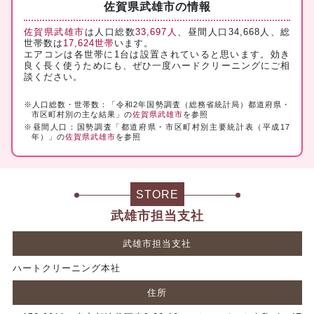
佐賀県武雄市の情報
佐賀県武雄市
は人口総数
33,697人
、昼間人口34,668人、総
世帯数は
17,624世帯
います。
エアコンは各世帯に1台は設置されていると思います。効き
良く長く使うためにも、ぜひ一度ハードクリーニングにご相
談ください。
※人口総数・世帯数：「令和2年国勢調査（総務省統計局）都道府県・
市区町村別の主な結果」の
佐賀県武雄市
を参照
※昼間人口：国勢調査「都道府県・市区町村別主要統計表（平成17
年）」の
佐賀県武雄市
を参照
STORE
武雄市担当支社
武雄市担当支社
ハートクリーニング本社
住所