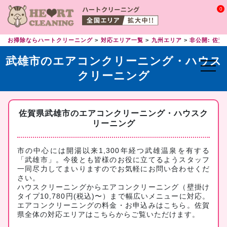
0
お掃除ならハートクリーニング
対応エリア一覧
九州エリア
非公開: 佐賀
武雄市のエアコンクリーニング・ハウス
クリーニング
佐賀県武雄市のエアコンクリーニング・ハウスク
リーニング
市の中心には開湯以来1,300年経つ武雄温泉を有する
「武雄市」。今後とも皆様のお役に立てるようスタッフ
一同尽力してまいりますのでお気軽にお問い合わせくだ
さい。
ハウスクリーニングからエアコンクリーニング（壁掛け
タイプ10,780円(税込)〜）まで幅広いメニューに対応。
エアコンクリーニングの料金・お申込みはこちら
。佐賀
県全体の対応エリアは
こちら
からご覧いただけます。