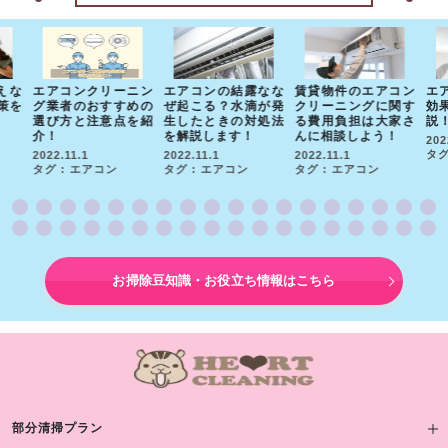
えな
エアコンクリーニン
エアコンの結露なな
賃貸物件のエアコン
エ
策を
グ業者のおすすめの
ぜ起こる？水滴が発
クリーニングに関す
効
選び方と注意点を紹
生したときの対処法
る費用負担は大家さ
説
介！
を解説します！
んに相談しよう！
202
タグ
2022.11.1
2022.11.1
2022.11.1
タグ : エアコン
タグ : エアコン
タグ : エアコン
お掃除豆知識・お役立ち情報はこちら
部分清掃プラン