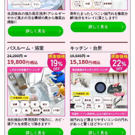
当店独自の強力高圧洗浄!アレルギー
長年たまったしつこい油汚れを徹底分
やカビ臭さの元を機材の奥から徹底お
解!油分をキレイに落とし
ます!!
掃除!!
詳しく見る
詳しく見る
バスルーム・浴室
キッチン・台所
24,200円
➡
19,500円
➡
19,800
15,180
円/税込
円/税込
当社独自の専用洗剤で強力に、カビ・
油汚れなど溜まりやすいコンロの汚れ
湯アカを全部とり除きます!!
があっと驚くほどキレイに!!
詳しく見る
詳しく見る