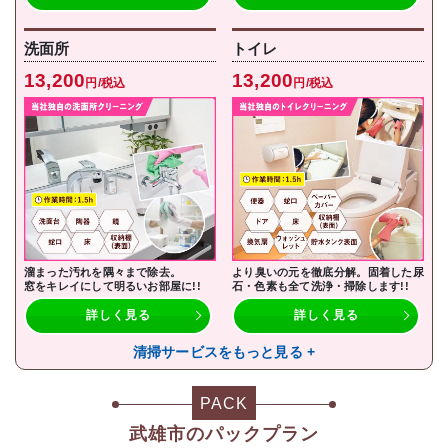
洗面所
トイレ
13,200
13,200
円/税込
円/税込
溜まった汚れを隅々まで除去。
より臭いの元を徹底分解。固着した尿
窓をキレイにして明るいお部屋に!!
石・色素も全て洗浄・掃除します!!
詳しく見る
詳しく見る
清掃サービスをもっと見る +
PACK
武雄市のパックプラン