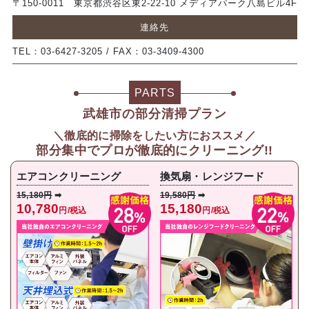
〒150-0011 東京都渋谷区東2-22-10 メディアパーク八島ビル4F
連絡先
TEL：03-6427-3205 / FAX：03-3409-4300
PARTS
武雄市の部分清掃プラン
＼徹底的に掃除をしたい方におススメ／
部分集中で
プロが徹底的にクリーニング!!
エアコンクリーニング
換気扇・レンジフード
15,180円
➡
19,580円
➡
10,780
15,180
円/税込
円/税込