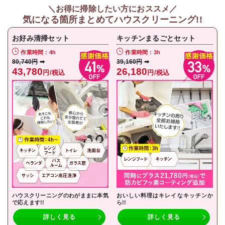
＼お得に掃除したい方におススメ／
気になる箇所まとめてハウスクリーニング!!
お好み清掃セット
キッチンまるごとセット
作業時間：4h
作業時間：3h
80,740円
➡
39,160円
➡
43,780
26,180
円/税込
円/税込
ハウスクリーニングのわがままに本気
おいしい料理はキレイなキッチンか
で応えます!!
ら!!
詳しく見る
詳しく見る