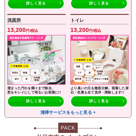
詳しく見る
詳しく見る
洗面所
トイレ
13,200
13,200
円/税込
円/税込
溜まった汚れを隅々まで除去。
より臭いの元を徹底分解。固着した尿
窓をキレイにして明るいお部屋に!!
石・色素も全て洗浄・掃除します!!
詳しく見る
詳しく見る
清掃サービスをもっと見る +
PACK