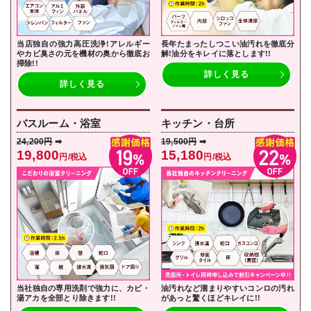
当店独自の強力高圧洗浄!アレルギー
長年たまったしつこい油汚れを徹底分
やカビ臭さの元を機材の奥から徹底お
解!油分をキレイに落とし
ます!!
掃除!!
詳しく見る
詳しく見る
バスルーム・浴室
キッチン・台所
24,200円
➡
19,500円
➡
19,800
15,180
円/税込
円/税込
当社独自の専用洗剤で強力に、カビ・
油汚れなど溜まりやすいコンロの汚れ
湯アカを全部とり除きます!!
があっと驚くほどキレイに!!