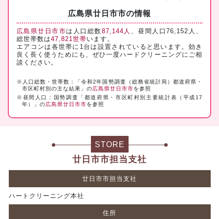
広島県廿日市市の情報
広島県廿日市市
は人口総数
87,144人
、昼間人口76,152人、
総世帯数は
47,821世帯
います。
エアコンは各世帯に1台は設置されていると思います。効き
良く長く使うためにも、ぜひ一度ハードクリーニングにご相
談ください。
※人口総数・世帯数：「令和2年国勢調査（総務省統計局）都道府県・
市区町村別の主な結果」の
広島県廿日市市
を参照
※昼間人口：国勢調査「都道府県・市区町村別主要統計表（平成17
年）」の
広島県廿日市市
を参照
STORE
廿日市市担当支社
廿日市市担当支社
ハートクリーニング本社
住所