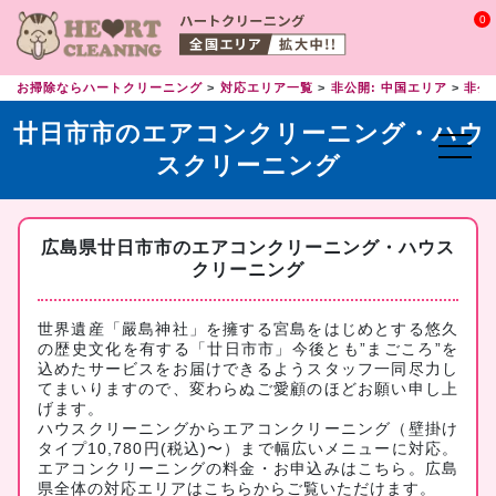
0
お掃除ならハートクリーニング
対応エリア一覧
非公開: 中国エリア
非公
廿日市市のエアコンクリーニング・ハウ
スクリーニング
広島県廿日市市のエアコンクリーニング・ハウス
クリーニング
世界遺産「嚴島神社」を擁する宮島をはじめとする悠久
の歴史文化を有する「廿日市市」今後とも”まごころ”を
込めたサービスをお届けできるようスタッフ一同尽力し
てまいりますので、変わらぬご愛顧のほどお願い申し上
げます。
ハウスクリーニングからエアコンクリーニング（壁掛け
タイプ10,780円(税込)〜）まで幅広いメニューに対応。
エアコンクリーニングの料金・お申込みはこちら
。広島
県全体の対応エリアは
こちら
からご覧いただけます。