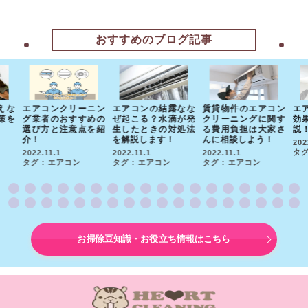
おすすめのブログ記事
えな
エアコンクリーニン
エアコンの結露なな
賃貸物件のエアコン
エ
策を
グ業者のおすすめの
ぜ起こる？水滴が発
クリーニングに関す
効
選び方と注意点を紹
生したときの対処法
る費用負担は大家さ
説
介！
を解説します！
んに相談しよう！
202
タグ
2022.11.1
2022.11.1
2022.11.1
タグ : エアコン
タグ : エアコン
タグ : エアコン
お掃除豆知識・お役立ち情報はこちら