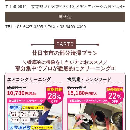
〒150-0011 東京都渋谷区東2-22-10 メディアパーク八島ビル4F
連絡先
TEL：03-6427-3205 / FAX：03-3409-4300
PARTS
廿日市市の部分清掃プラン
＼徹底的に掃除をしたい方におススメ／
部分集中で
プロが徹底的にクリーニング!!
エアコンクリーニング
換気扇・レンジフード
15,180円
➡
19,580円
➡
10,780
15,180
円/税込
円/税込