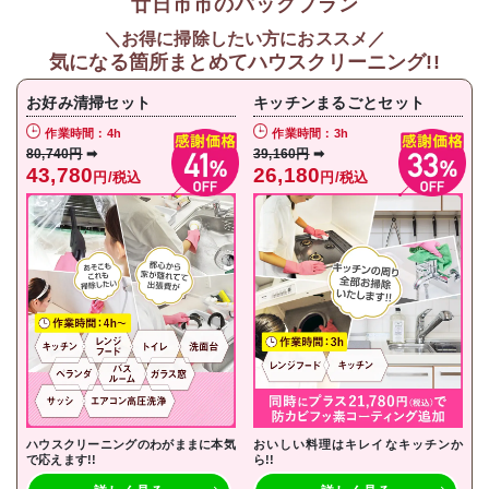
廿日市市のパックプラン
＼お得に掃除したい方におススメ／
気になる箇所まとめてハウスクリーニング!!
お好み清掃セット
キッチンまるごとセット
作業時間：4h
作業時間：3h
80,740円
➡
39,160円
➡
43,780
26,180
円/税込
円/税込
ハウスクリーニングのわがままに本気
おいしい料理はキレイなキッチンか
で応えます!!
ら!!