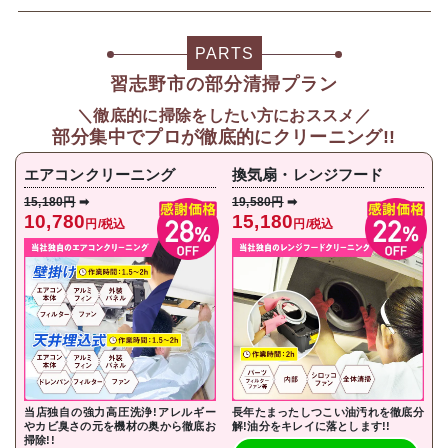
PARTS
習志野市の部分清掃プラン
＼徹底的に掃除をしたい方におススメ／
部分集中で
プロが徹底的にクリーニング!!
エアコンクリーニング
換気扇・レンジフード
15,180円
➡
19,580円
➡
10,780
15,180
円/税込
円/税込
当店独自の強力高圧洗浄!アレルギー
長年たまったしつこい油汚れを徹底分
やカビ臭さの元を機材の奥から徹底お
解!油分をキレイに落とし
ます!!
掃除!!