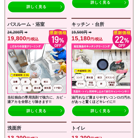
詳しく見る
詳しく見る
バスルーム・浴室
キッチン・台所
24,200円
➡
19,500円
➡
19,800
15,180
円/税込
円/税込
当社独自の専用洗剤で強力に、カビ・
油汚れなど溜まりやすいコンロの汚れ
湯アカを全部とり除きます!!
があっと驚くほどキレイに!!
詳しく見る
詳しく見る
洗面所
トイレ
13,200
13,200