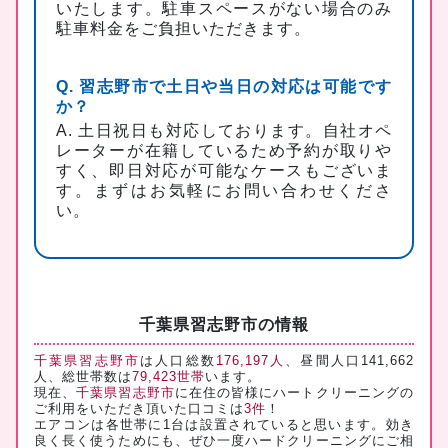
いたします。駐車スペースがない場合のみ
駐車料金をご負担いただきます。
Q. 習志野市で土日や当日の対応は可能です
か？
A. 土日祝日も対応しております。自社オペ
レーターが在籍しているため予約が取りや
すく、即日対応が可能なケースもございま
す。まずはお気軽にお問い合わせくださ
い。
千葉県習志野市の情報
千葉県習志野市
は人口総数
176,197人
、昼間人口141,662
人、総世帯数は
79,423世帯
います。
現在、
千葉県習志野市
に在住の皆様にハートクリーニングの
ご利用をいただき頂いた口コミは
3件
！
エアコンは各世帯に1台は設置されていると思います。効き
良く長く使うためにも、ぜひ一度ハードクリーニングにご相