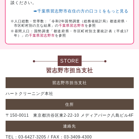
談ください。
➡千葉県習志野市在住の方の口コミをもっと見る
※人口総数・世帯数：「令和2年国勢調査（総務省統計局）都道府県・
市区町村別の主な結果」の
千葉県習志野市
を参照
※昼間人口：国勢調査「都道府県・市区町村別主要統計表（平成17
年）」の
千葉県習志野市
を参照
STORE
習志野市担当支社
習志野市担当支社
ハートクリーニング本社
住所
〒150-0011 東京都渋谷区東2-22-10 メディアパーク八島ビル4F
連絡先
TEL：03-6427-3205 / FAX：03-3409-4300