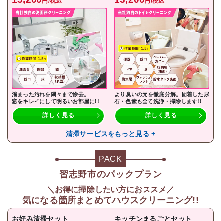
円/税込
円/税込
溜まった汚れを隅々まで除去。
より臭いの元を徹底分解。固着した尿
窓をキレイにして明るいお部屋に!!
石・色素も全て洗浄・掃除します!!
詳しく見る
詳しく見る
清掃サービスをもっと見る +
PACK
習志野市のパックプラン
＼お得に掃除したい方におススメ／
気になる箇所まとめてハウスクリーニング!!
お好み清掃セット
キッチンまるごとセット