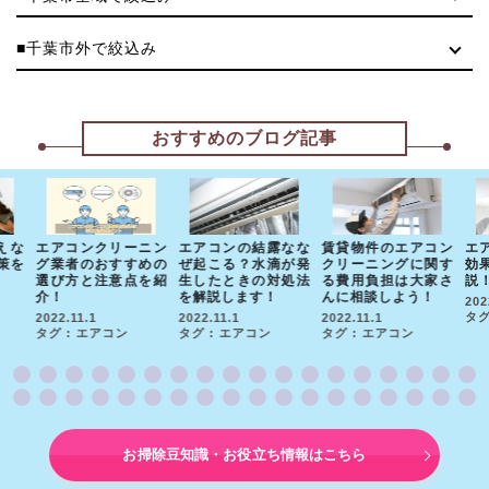
■千葉市外で絞込み
おすすめのブログ記事
えな
エアコンクリーニン
エアコンの結露なな
賃貸物件のエアコン
エ
策を
グ業者のおすすめの
ぜ起こる？水滴が発
クリーニングに関す
効
選び方と注意点を紹
生したときの対処法
る費用負担は大家さ
説
介！
を解説します！
んに相談しよう！
202
タグ
2022.11.1
2022.11.1
2022.11.1
タグ : エアコン
タグ : エアコン
タグ : エアコン
お掃除豆知識・お役立ち情報はこちら