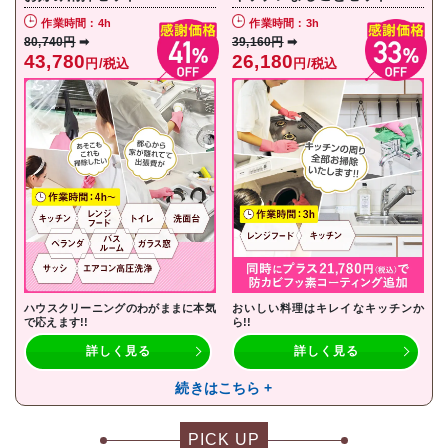
作業時間：4h
作業時間：3h
80,740円
➡
39,160円
➡
43,780
26,180
円/税込
円/税込
ハウスクリーニングのわがままに本気
おいしい料理はキレイなキッチンか
で応えます!!
ら!!
詳しく見る
詳しく見る
続きはこちら +
PICK UP