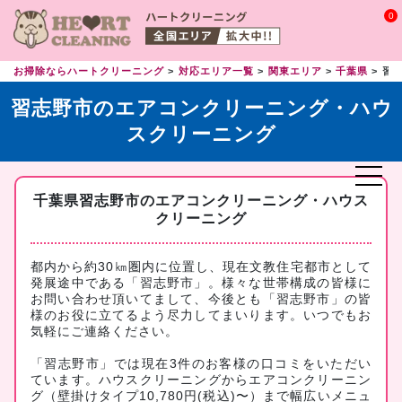
0
お掃除ならハートクリーニング
対応エリア一覧
関東エリア
千葉県
習
習志野市のエアコンクリーニング・ハウ
スクリーニング
千葉県習志野市のエアコンクリーニング・ハウス
クリーニング
都内から約30㎞圏内に位置し、現在文教住宅都市として
発展途中である「習志野市」。様々な世帯構成の皆様に
お問い合わせ頂いてまして、今後とも「習志野市」の皆
様のお役に立てるよう尽力してまいります。いつでもお
気軽にご連絡ください。
「習志野市」では現在3件のお客様の口コミをいただい
ています。ハウスクリーニングからエアコンクリーニン
グ（壁掛けタイプ10,780円(税込)〜）まで幅広いメニュ