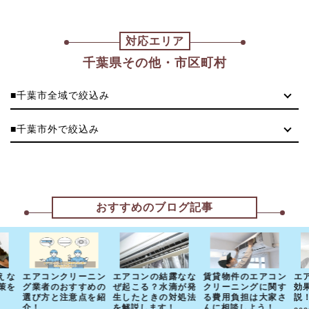
対応エリア
千葉県その他・市区町村
■千葉市全域で絞込み
■千葉市外で絞込み
おすすめのブログ記事
えな
エアコンクリーニン
エアコンの結露なな
賃貸物件のエアコン
エ
策を
グ業者のおすすめの
ぜ起こる？水滴が発
クリーニングに関す
効
選び方と注意点を紹
生したときの対処法
る費用負担は大家さ
説
介！
を解説します！
んに相談しよう！