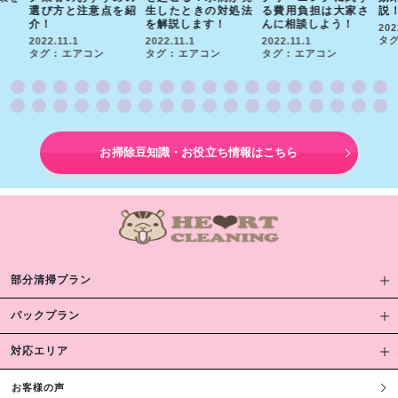
選び方と注意点を紹
生したときの対処法
る費用負担は大家さ
説
介！
を解説します！
んに相談しよう！
202
タグ
2022.11.1
2022.11.1
2022.11.1
タグ : エアコン
タグ : エアコン
タグ : エアコン
お掃除豆知識・お役立ち情報はこちら
部分清掃プラン
パックプラン
対応エリア
お客様の声