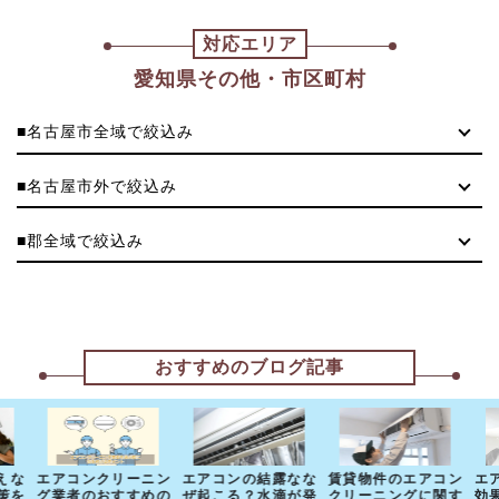
対応エリア
愛知県その他・市区町村
■名古屋市全域で絞込み
■名古屋市外で絞込み
■郡全域で絞込み
おすすめのブログ記事
えな
エアコンクリーニン
エアコンの結露なな
賃貸物件のエアコン
エ
策を
グ業者のおすすめの
ぜ起こる？水滴が発
クリーニングに関す
効