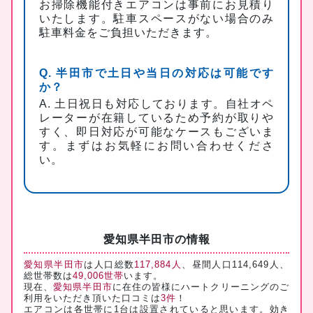
お掃除機能付きエアコンは事前にお見積り
いたします。駐車スペースがない場合のみ
駐車料金をご負担いただきます。
Q. 半田市で土日や当日の対応は可能です
か？
A. 土日祝日も対応しております。自社オペ
レーターが在籍しているため予約が取りや
すく、即日対応が可能なケースもございま
す。まずはお気軽にお問い合わせくださ
い。
愛知県半田市の情報
愛知県半田市
は人口総数
117,884人
、昼間人口114,649人、
総世帯数は
49,006世帯
います。
現在、
愛知県半田市
に在住の皆様にハートクリーニングのご
利用をいただき頂いた口コミは
3件
！
エアコンは各世帯に1台は設置されていると思います。効き