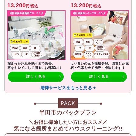
13,200
13,200
円/税込
円/税込
溜まった汚れを隅々まで除去。
より臭いの元を徹底分解。固着した尿
窓をキレイにして明るいお部屋に!!
石・色素も全て洗浄・掃除します!!
詳しく見る
詳しく見る
清掃サービスをもっと見る +
PACK
半田市のパックプラン
＼お得に掃除したい方におススメ／
気になる箇所まとめてハウスクリーニング!!