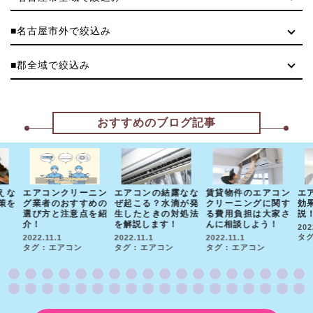
■名古屋市外で絞込み
■郡全域で絞込み
おすすめのブログ記事
えな
エアコンクリーニン
エアコンの結露なな
賃貸物件のエアコン
エ
策を
グ業者のおすすめの
ぜ起こる？水滴が発
クリーニングに関す
効
選び方と注意点を紹
生したときの対処法
る費用負担は大家さ
説
介！
を解説します！
んに相談しよう！
202
タグ
2022.11.1
2022.11.1
2022.11.1
タグ : エアコン
タグ : エアコン
タグ : エアコン