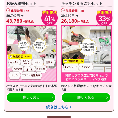
お好み清掃セット
キッチンまるごとセット
作業時間：4h
作業時間：3h
80,740円
➡
39,160円
➡
43,780
26,180
円/税込
円/税込
ハウスクリーニングのわがままに本気
おいしい料理はキレイなキッチンか
で応えます!!
ら!!
詳しく見る
詳しく見る
続きはこちら +