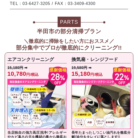
TEL：03-6427-3205 / FAX：03-3409-4300
PARTS
半田市の部分清掃プラン
＼徹底的に掃除をしたい方におススメ／
部分集中で
プロが徹底的にクリーニング!!
エアコンクリーニング
換気扇・レンジフード
15,180円
➡
19,580円
➡
10,780
15,180
円/税込
円/税込
当店独自の強力高圧洗浄!アレルギー
長年たまったしつこい油汚れを徹底分
やカビ臭さの元を機材の奥から徹底お
解!油分をキレイに落とし
ます!!