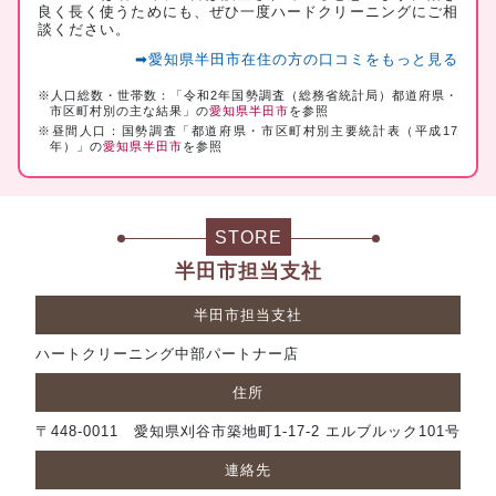
良く長く使うためにも、ぜひ一度ハードクリーニングにご相
談ください。
➡愛知県半田市在住の方の口コミをもっと見る
※人口総数・世帯数：「令和2年国勢調査（総務省統計局）都道府県・
市区町村別の主な結果」の
愛知県半田市
を参照
※昼間人口：国勢調査「都道府県・市区町村別主要統計表（平成17
年）」の
愛知県半田市
を参照
STORE
半田市担当支社
半田市担当支社
ハートクリーニング中部パートナー店
住所
〒448-0011 愛知県刈谷市築地町1-17-2 エルブルック101号
連絡先