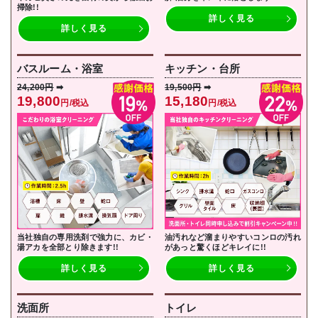
掃除!!
詳しく見る
詳しく見る
バスルーム・浴室
キッチン・台所
24,200円
➡
19,500円
➡
19,800
15,180
円/税込
円/税込
当社独自の専用洗剤で強力に、カビ・
油汚れなど溜まりやすいコンロの汚れ
湯アカを全部とり除きます!!
があっと驚くほどキレイに!!
詳しく見る
詳しく見る
洗面所
トイレ