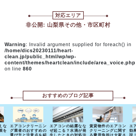
対応エリア
非公開: 山梨県その他・市区町村
Warning
: Invalid argument supplied for foreach() in
/home/dics20230111/heart-
clean.jp/public_html/wp/wp-
content/themes/heartclean/include/area_voice.php
on line
860
おすすめのブログ記事
えな
エアコンクリーニン
エアコンの結露なな
賃貸物件のエアコン
エ
策を
グ業者のおすすめの
ぜ起こる？水滴が発
クリーニングに関す
効
選び方と注意点を紹
生したときの対処法
る費用負担は大家さ
説