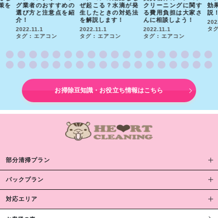
策を
グ業者のおすすめの
ぜ起こる？水滴が発
クリーニングに関す
効
選び方と注意点を紹
生したときの対処法
る費用負担は大家さ
説
介！
を解説します！
んに相談しよう！
202
タグ
2022.11.1
2022.11.1
2022.11.1
タグ : エアコン
タグ : エアコン
タグ : エアコン
お掃除豆知識・お役立ち情報はこちら
部分清掃プラン
パックプラン
対応エリア