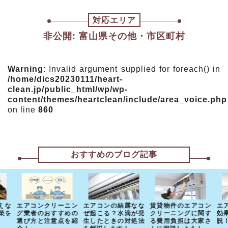
対応エリア
非公開: 富山県その他・市区町村
Warning
: Invalid argument supplied for foreach() in
/home/dics20230111/heart-
clean.jp/public_html/wp/wp-
content/themes/heartclean/include/area_voice.php
on line
860
おすすめのブログ記事
えな
エアコンクリーニン
エアコンの結露なな
賃貸物件のエアコン
エ
策を
グ業者のおすすめの
ぜ起こる？水滴が発
クリーニングに関す
効
選び方と注意点を紹
生したときの対処法
る費用負担は大家さ
説