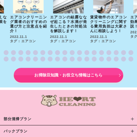
えな
エアコンクリーニン
エアコンの結露なな
賃貸物件のエアコン
エ
策を
グ業者のおすすめの
ぜ起こる？水滴が発
クリーニングに関す
効
選び方と注意点を紹
生したときの対処法
る費用負担は大家さ
説
介！
を解説します！
んに相談しよう！
202
タグ
2022.11.1
2022.11.1
2022.11.1
タグ : エアコン
タグ : エアコン
タグ : エアコン
お掃除豆知識・お役立ち情報はこちら
部分清掃プラン
パックプラン