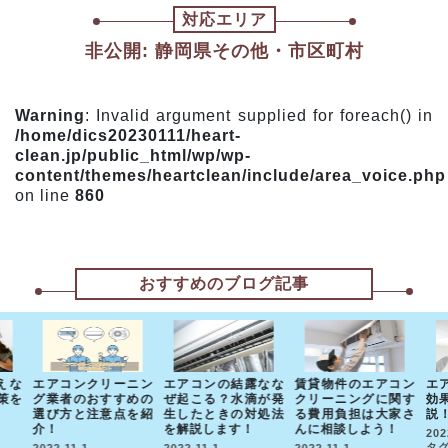
対応エリア
非公開: 静岡県その他・市区町村
Warning
: Invalid argument supplied for foreach() in
/home/dics20230111/heart-
clean.jp/public_html/wp/wp-
content/themes/heartclean/include/area_voice.php
on line
860
おすすめのブログ記事
えな
エアコンクリーニン
エアコンの結露なな
賃貸物件のエアコン
エ
策を
グ業者のおすすめの
ぜ起こる？水滴が発
クリーニングに関す
効
選び方と注意点を紹
生したときの対処法
る費用負担は大家さ
説
介！
を解説します！
んに相談しよう！
202
タグ
2022.11.1
2022.11.1
2022.11.1